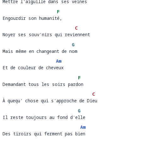
Mettre l'aiguille dans ses veines
Mettre l'aiguille dans ses v
ein
F
Engourdir son humanité, 
Engourdir son humanit
é, 
C
Noyer ses souv'nirs qui reviennent
Noyer ses souv'nirs qui revi
en
G
Mais même en changeant de nom 
Mais même en changeant de n
om
Am
Et de couleur de cheveux
Et de couleur de chev
eux
F
Demandant tous les soirs pardon 
Demandant tous les soirs pard
on 
C
À quequ' chose qui s'approche de Dieu
À quequ' chose qui s'approche de Di
eu
G
Il reste toujours au fond d'elle 
Il reste toujours au fond d'e
lle
Am
Des tiroirs qui ferment pas bien
Des tiroirs qui ferment pas bi
en 