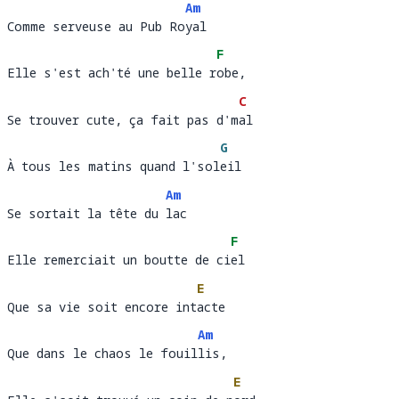
Am
Comme serveuse au Pub Royal
Comme serveuse au Pub Ro
yal
F
Elle s'est ach'té une belle robe, 
Elle s'est ach'té une belle r
obe, 
C
Se trouver cute, ça fait pas d'mal
Se trouver cute, ça fait pas d'm
al
G
À tous les matins quand l'soleil 
À tous les matins quand l'sol
eil   
Am
Se sortait la tête du lac
Se sortait la tête du 
lac
F
Elle remerciait un boutte de ciel 
Elle remerciait un boutte de ci
el
E
Que sa vie soit encore intacte
Que sa vie soit encore int
ac
Am
Que dans le chaos le fouillis, 
Que dans le chaos le fouil
lis
E