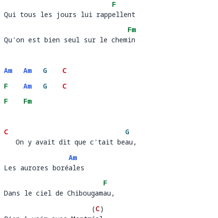
F
Qui tous les jours lui rappellent 
Qui tous les jours lui rapp
ellent 
Fm
Qu'on est bien seul sur le chemin
Qu'on est bien seul sur le chem
in 
Am
Am
G
C
F
Am
G
C
F
Fm
C
G
   On y avait dit que c'tait beau, 
   On y avait dit que c'tait be
au, 
Am
Les aurores boréales
Les aurores boré
al
F
Dans le ciel de Chibougamau, 
Dans le ciel de Chibougam
au
(
C
)