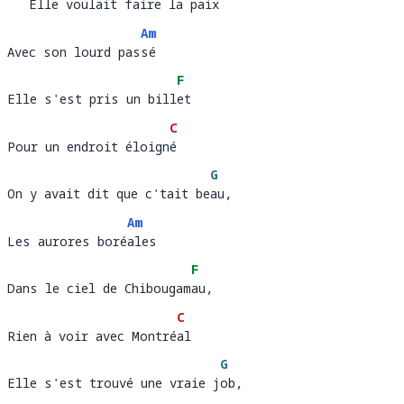
   Elle voulait faire la paix 
   Elle voulait faire la p
aix
Am
Avec son lourd passé
Avec son lourd pas
sé 
F
Elle s'est pris un billet 
Elle s'est pris un bill
e
C
Pour un endroit éloigné
Pour un endroit éloign
é 
G
On y avait dit que c'tait beau, 
On y avait dit que c'tait be
au,
Am
Les aurores boréales
Les aurores boré
ale
F
Dans le ciel de Chibougamau, 
Dans le ciel de Chibougam
au,
C
Rien à voir avec Montréal
Rien à voir avec Montré
al
G
Elle s'est trouvé une vraie job, 
Elle s'est trouvé une vraie j
ob,  