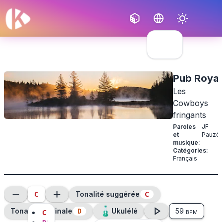
Français
English
Pub Royal
Les
Cowboys
fringants
Paroles
JF
et
Pauzé
musique
:
Catégories
:
Français
C
C
Tonalité suggérée
D
Tonalité originale
Ukulélé
59
C
BPM