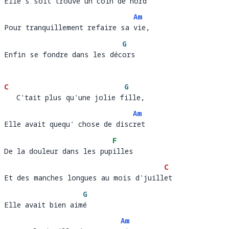
Elle s'soit trouvé un coin de nord
Elle s'soit trouvé un coin de n
or
Am
Pour tranquillement refaire sa vie, 
Pour tranquillement refaire sa 
vie
G
Enfin se fondre dans les décors
Enfin se fondre dans les déc
ors 
C
G
   C'tait plus qu'une jolie fille, 
   C'tait plus qu'une jolie f
ille,
Am
Elle avait quequ' chose de discret
Elle avait quequ' chose de disc
ret
F
De la douleur dans les pupilles 
De la douleur dans les pup
ill
C
Et des manches longues au mois d'juillet
Et des manches longues au mois d'juill
et
G
Elle avait bien aimé 
Elle avait bien aim
é 
Am