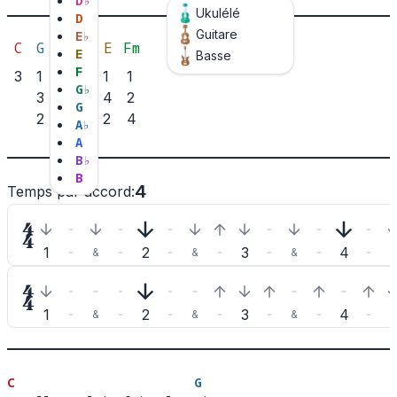
D
♭
Ukulélé
D
Guitare
E
♭
C
G
Am
F
E
Fm
E
Basse
F
3
1
2
2
1
1
G
♭
3
1
4
2
G
2
2
4
A
♭
A
B
♭
B
4
Temps par accord
:

1
2
3
4
&
&
&
&

1
2
3
4
&
&
&
&
C
G