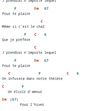
J’prendrai n’importe lequel 
J’prendrai n’imp
orte lequel
F
Dm
G7
Pour te plaire
Pour t
e plaire  
C
Même si c’est le chaï 
Même si c’est le ch
aï
F
C
G
Que je préfère
Que je préf
ère  
C
J’prendrai n’importe lequel 
J’prendrai n’imp
orte lequel
F
Dm
G7
Pour te plaire
Pour t
e plaire  
C
F
C
G
On infusera dans notre théière    
On 
infusera dans n
otre théière  
C
F
   Un élixir d’amour 
   Un élix
ir d’amour   
Dm
(
G7
)
         Pour l’hiver