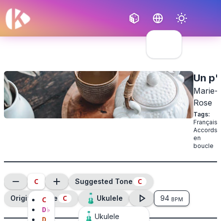
Français
English
Un p't
Marie-
Rose
Tags
:
Français
,
Accords
en
boucle
C
C
Suggested Tone
C
Original Tone
Ukulele
94
C
BPM
D
♭
Ukulele
D