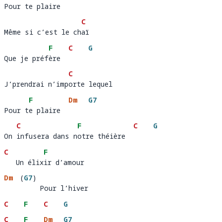
Pour te plaire
Pour t
e plaire  
C
Même si c’est le chaï 
Même si c’est le ch
aï
F
C
G
Que je préfère
Que je préf
ère  
C
J’prendrai n’importe lequel 
J’prendrai n’imp
orte lequel
F
Dm
G7
Pour te plaire
Pour t
e plaire  
C
F
C
G
On infusera dans notre théière    
On 
infusera dans n
otre théière  
C
F
   Un élixir d’amour 
   Un élix
ir d’amour   
Dm
(
G7
)
         Pour l’hiver
C
F
C
G
C
F
Dm
G7