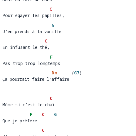
Dans du lait de coc
o
C
Pour égayer les papilles, 
Pour égayer les pap
illes,
G
J’en prends à la vanille
J’en prends à la van
i
C
En infusant le thé, 
En infusant le th
é,
F
Pas trop trop longtemps
Pas trop trop longt
e
Dm
(
G7
)
Ça pourrait faire l’affaire
Ça pourrait faire l’
affaire 
C
Même si c’est le chaï 
Même si c’est le ch
aï 
F
C
G
Que je préfère
Que je préf
ère  
C