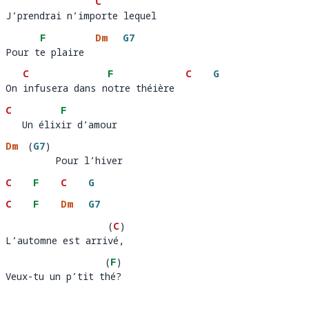
C
J’prendrai n’importe lequel 
J’prendrai n’imp
orte lequel
F
Dm
G7
Pour te plaire
Pour t
e plaire  
C
F
C
G
On infusera dans notre théière    
On 
infusera dans n
otre théière  
C
F
   Un élixir d’amour 
   Un élix
ir d’amour   
Dm
(
G7
)
         Pour l’hiver
C
F
C
G
C
F
Dm
G7
(
C
)
L’automne est arrivé, 
L’automne est arri
é,
(
F
)
Veux-tu un p’tit thé?
Veux-tu un p’tit t
é?