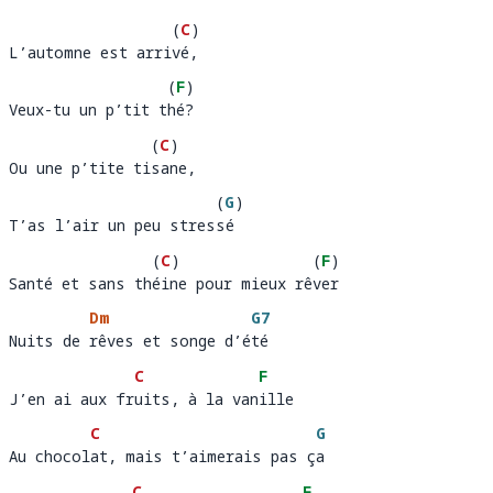
(
C
)
L’automne est arrivé, 
L’automne est arri
é,
(
F
)
Veux-tu un p’tit thé?
Veux-tu un p’tit t
é?
(
C
)
Ou une p’tite tisane, 
Ou une p’tite ti
an
e,
(
G
)
T’as l’air un peu stressé
T’as l’air un peu stres
é 
(
C
)
(
F
)
Santé et sans théine pour mieux rêver
Santé et sans th
in
e pour mieux rê
er
Dm
G7
Nuits de rêves et songe d’été
Nuits de 
rêves et songe d’é
té
C
F
J’en ai aux fruits, à la vanille
J’en ai aux fr
uits, à la van
i
C
G
Au chocolat, mais t’aimerais pas ça
Au chocol
at, mais t’aimerais pas ç
a
C
F