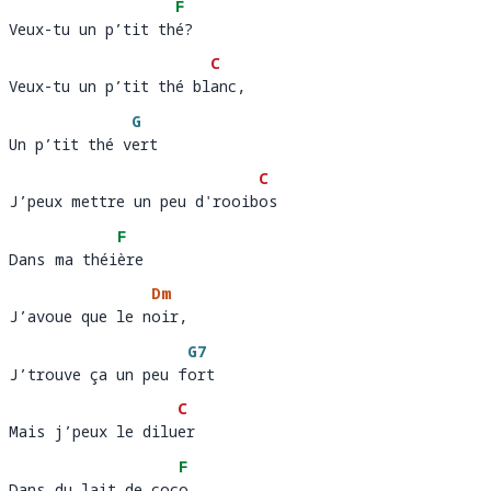
F
Veux-tu un p’tit thé?
Veux-tu un p’tit th
é
C
Veux-tu un p’tit thé blanc, 
Veux-tu un p’tit thé bl
anc,
G
Un p’tit thé vert
Un p’tit thé v
e
C
J’peux mettre un peu d'rooibos 
J’peux mettre un peu d'rooib
os
F
Dans ma théière
Dans ma théi
è
Dm
J’avoue que le noir, 
J’avoue que le n
oir,
G7
J’trouve ça un peu fort
J’trouve ça un peu f
or
C
Mais j’peux le diluer 
Mais j’peux le dilu
er  
F
Dans du lait de coco