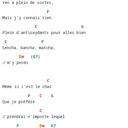
Yen a plein de sortes, 
Yen a plein de s
ortes
F
Mais j’y connais rien. 
Mais j’y connais ri
e
C
G
Plein d’antioxydants pour aller bien
Plein d’antiox
ydants pour aller bi
e
C
F
Sencha, bancha, matcha, 
S
encha, bancha, m
atc
Dm
(
G7
)
J’m’y perds
J’m’y p
erds 
C
Même si c’est le chaï 
Même si c’est le ch
aï 
F
C
G
Que je préfère
Que je préf
ère  
C
J’prendrai n’importe lequel 
J’prendrai n’imp
orte lequel
F
Dm
G7