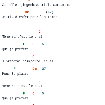
Cannelle, gingembre, miel, cardamome 
Cannelle, ging
embre, miel, cardam
o
Dm
(
G7
)
Un mix d’enfer pour l’automne
Un mix d’enf
er pour l’a
tom
C
Même si c’est le chaï 
Même si c’est le ch
aï 
F
C
G
Que je préfère
Que je préf
ère  
C
J’prendrai n’importe lequel 
J’prendrai n’imp
orte lequel
F
Dm
G7
Pour te plaire
Pour t
e plaire  
C
Même si c’est le chaï 
Même si c’est le ch
aï
F
C
G
Que je préfère
Que je préf
ère  