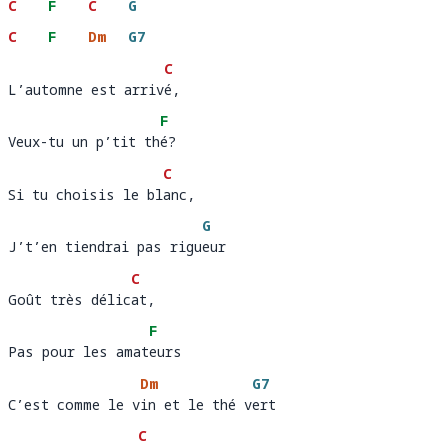
C
F
C
G
C
F
Dm
G7
C
L’automne est arrivé, 
L’automne est arriv
é,
F
Veux-tu un p’tit thé?
Veux-tu un p’tit th
é
C
Si tu choisis le blanc, 
Si tu choisis le bl
anc,
G
J’t’en tiendrai pas rigueur 
J’t’en tiendrai pas rigu
e
C
Goût très délicat, 
Goût très délic
at,
F
Pas pour les amateurs
Pas pour les amat
e
Dm
G7
C’est comme le vin et le thé vert
C’est comme le v
in et le thé v
er
C