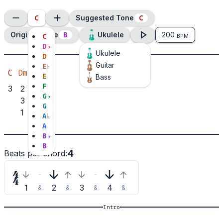
C
C
Suggested Tone
B
Original Tone
Ukulele
200
C
BPM
D
♭
Ukulele
D
Guitar
E
♭
C
Dm
G7
A7
E
Bass
F
3
2
2
1
G
♭
3
1
G
1
3
A
♭
A
B
♭
B
4
Beats per chord
:

1
2
3
4
&
&
&
&
Intro