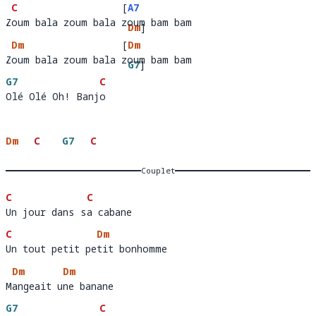
C
[
A7
Zoum bala zoum bala zoum bam bam
Z
oum bala zoum bala 
oum bam 
Dm
]
Dm
[
Dm
bam
Zoum bala zoum bala zoum bam bam
Z
oum bala zoum bala 
oum bam 
G7
]
G7
C
bam
Olé Olé Oh! Banjo
Olé Olé Oh! Banj
o
Dm
C
G7
C
Couplet
C
C
Un jour dans sa cabane 
Un jour dans s
a
C
Dm
Un tout petit petit bonhomme
Un tout petit pe
ti
Dm
Dm
Mangeait une banane
M
angeait u
ne
G7
C