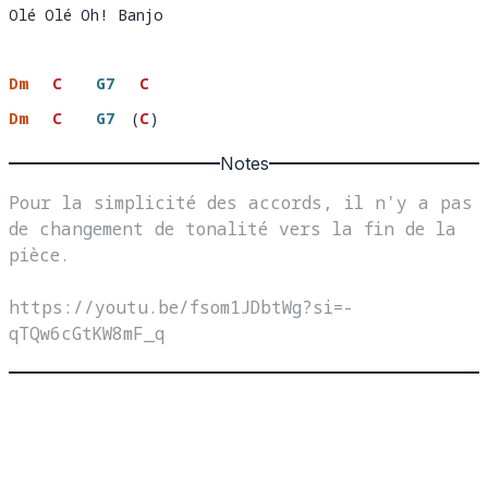
Olé Olé Oh! Banjo
Olé Olé Oh! Banj
o
Dm
C
G7
C
Dm
C
G7
(
C
)
Notes
Pour la simplicité des accords, il n'y a pas 
de changement de tonalité vers la fin de la 
pièce.

https://youtu.be/fsom1JDbtWg?si=-