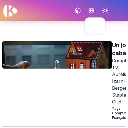
Français
English
Un jo
caba
Compti
TV,
Aurélia
Izarn-
Berger
Stépha
Gilet
Tags
:
Comptin
Français