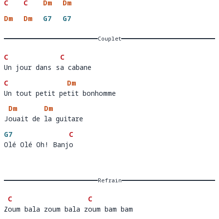
C
C
Dm
Dm
Dm
Dm
G7
G7
Couplet
C
C
Un jour dans sa cabane 
Un jour dans s
a
C
Dm
Un tout petit petit bonhomme
Un tout petit pe
ti
Dm
Dm
Jouait de la guitare
J
ouait de 
la
G7
C
Olé Olé Oh! Banjo
Olé Olé Oh! Banj
o
Refrain
C
C
Zoum bala zoum bala zoum bam bam
Z
oum bala zoum bala z
o