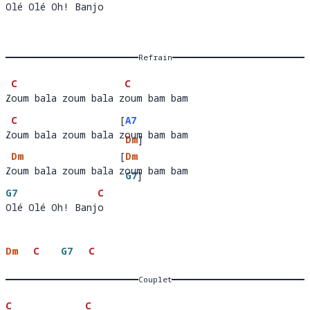
Olé Olé Oh! Banjo
Olé Olé Oh! Banj
o
Refrain
C
C
Zoum bala zoum bala zoum bam bam
Z
oum bala zoum bala z
o
C
[
A7
Zoum bala zoum bala zoum bam bam
Z
oum bala zoum bala 
oum bam 
Dm
]
Dm
[
Dm
bam
Zoum bala zoum bala zoum bam bam
Z
oum bala zoum bala 
oum bam 
G7
]
G7
C
bam
Olé Olé Oh! Banjo
Olé Olé Oh! Banj
o
Dm
C
G7
C
Couplet
C
C