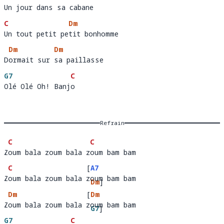
Un jour dans sa cabane
Un jour dans s
a
C
Dm
Un tout petit petit bonhomme
Un tout petit pe
ti
Dm
Dm
Dormait sur sa paillasse
D
ormait sur 
sa
G7
C
Olé Olé Oh! Banjo
Olé Olé Oh! Banj
o
Refrain
C
C
Zoum bala zoum bala zoum bam bam
Z
oum bala zoum bala z
o
C
[
A7
Zoum bala zoum bala zoum bam bam
Z
oum bala zoum bala 
oum bam 
Dm
]
Dm
[
Dm
bam
Zoum bala zoum bala zoum bam bam
Z
oum bala zoum bala 
oum bam 
G7
]
G7
C
bam