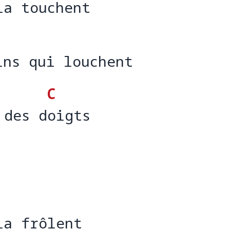
la touchent 
ins qui louchent 
C
 des doigts 
 des d
oig
      
la frôlent 