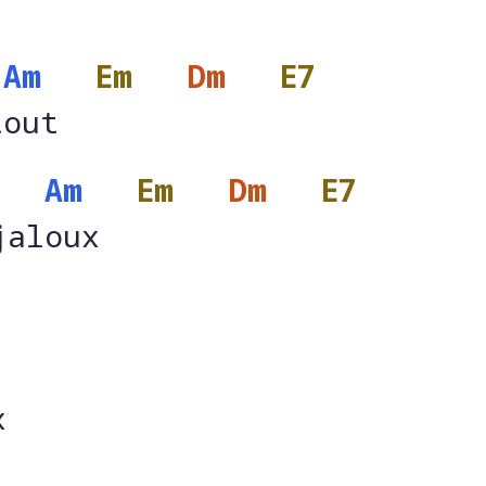
Am
Em
Dm
E7
tout 
t
out  
Am
Em
Dm
E7
jaloux 
jal
oux  
x 