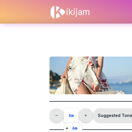
ikijam
A
m
Suggested Ton
A
m