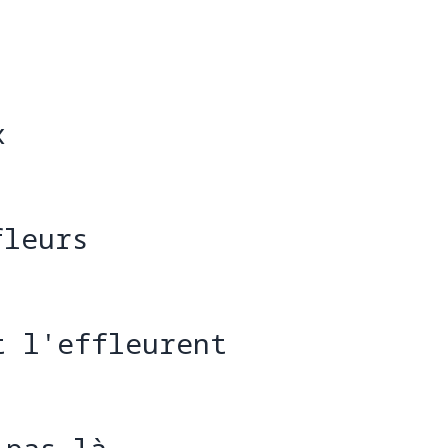
x 
x          
fleurs 
t l'effleurent 