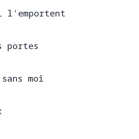
i l'emportent 
s portes 
 sans moi 
 sans moi         
x 
x