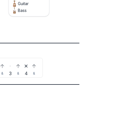
Guitar
Bass
3
4
&
&
&