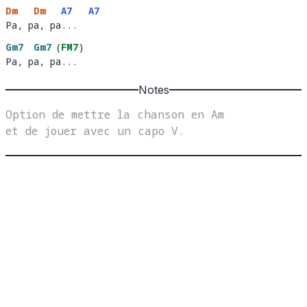
Dm
Dm
A7
A7
Pa, pa, pa...
Pa, p
a, pa
...  
Gm7
Gm7
(
FM7
)
Pa, pa, pa...
Pa, p
a, p
... 
Notes
Option de mettre la chanson en Am 
