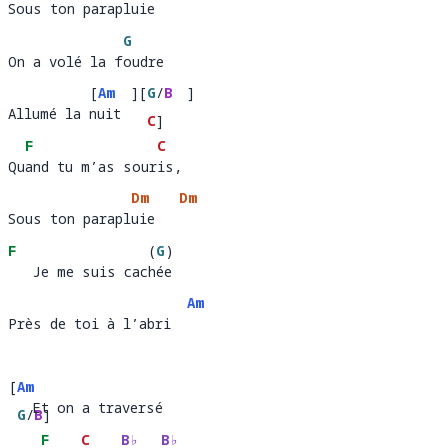
Sous ton parapluie
Sous ton parapl
uie 
G
On a volé la foudre
On a volé la f
oudre
[
Am
  ]
[
G
/
B
]
Allumé la nuit
Allumé la 
uit  
C
]
F
C
Quand tu m’as souris, 
Qu
and tu m’as sour
is
Dm
Dm
Sous ton parapluie
Sous ton parapl
uie   
F
(
G
)
   Je me suis cachée 
   Je me suis cac
ée
Am
Près de toi à l’abri
Près de toi à l’abri  
[
Am
   Et on a traversé 
  Et on a t
G
/
B
]
rsé 
F
C
B♭
B♭
rave