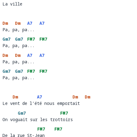
La ville  
La v
ille 
Dm
Dm
A7
A7
Pa, pa, pa...
Pa, p
a, pa
...  
Gm7
Gm7
FM7
FM7
Pa, pa, pa...
Pa, p
a, pa
...  
Dm
Dm
A7
A7
Pa, pa, pa...
Pa, p
a, pa
...  
Gm7
Gm7
FM7
FM7
Pa, pa, pa...
Pa, p
a, pa
...  
Dm
A7
Dm
Dm
Le vent de l’été nous emportait
Le v
ent de l’é
té nous emport
ait  
Gm7
FM7
On voguait sur les trottoirs 
On vog
uait sur les trot
toir
FM7
FM7
De la rue St-Jean