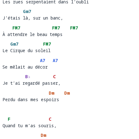
Les rues serpentaient dans l’oubli
Les r
ues serp
entaient dans l’oub
li   
Gm7
J’étais là, sur un banc, 
J’étais 
là, sur un banc,      
FM7
FM7
FM7
À attendre le beau temps
À at
tendre le beau t
emps   
Gm7
FM7
Le Cirque du soleil 
Le 
Cirque du sol
eil 
A7
A7
Se mêlait au décor 
Se mêlait au dé
cor  
B♭
C
Je t’ai regardé passer, 
Je t’ai r
egardé pass
er
Dm
Dm
Perdu dans mes espoirs
Perdu dans mes esp
oirs  
F
C
Quand tu m’as souris, 
Qu
and tu m’as sour
is,    
Dm