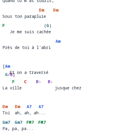
Quand tu m’as souris, 
Qu
and tu m’as sour
is
Dm
Dm
Sous ton parapluie
Sous ton parapl
uie   
F
(
G
)
   Je me suis cachée 
   Je me suis cac
ée
Am
Près de toi à l’abri
Près de toi à l’abri  
[
Am
   Et on a traversé 
  Et on a t
G
/
B
]
rsé 
F
C
B♭
B♭
rave
La ville              jusque chez 
La v
ille 
Dm
Dm
A7
A7
Toi  ah, ah, ah...
Toi  
ah, a
h, ah
...   
Gm7
Gm7
FM7
FM7
Pa, pa, pa...
Pa, p
a, pa
...  