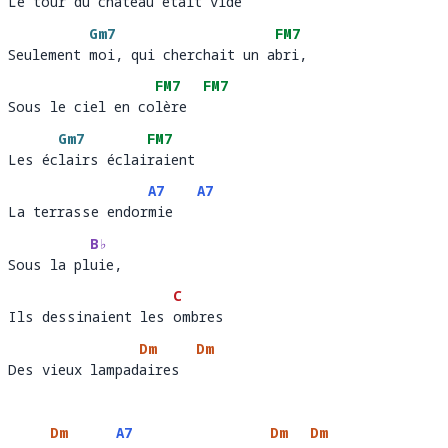
Le tour du château était vide 
Le t
our du chât
eau était 
vide  
Gm7
FM7
Seulement moi, qui cherchait un abri, 
Seulement 
moi, qui cherchait un a
bri
FM7
FM7
Sous le ciel en colère 
Sous le ciel en co
lère  
Gm7
FM7
Les éclairs éclairaient 
Les éc
lairs éclai
raient
A7
A7
La terrasse endormie 
La terrasse endor
mie   
B♭
Sous la pluie, 
Sous la pl
uie,            
C
Ils dessinaient les ombres 
Ils dessinaient les 
ombres                   
Dm
Dm
Des vieux lampadaires
Des vieux lampad
aires  
Dm
A7
Dm
Dm