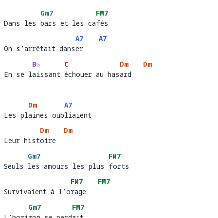
De la rue St-J
ean    
Gm7
FM7
Dans les bars et les cafés 
Dans les 
bars et les ca
fés 
A7
A7
On s’arrêtait danser
On s’arrêtait dans
er    
B♭
C
Dm
Dm
En se laissant échouer au hasard
En se l
aissant 
échouer au has
ard   
Dm
A7
Les plaines oubliaient 
Les pl
aines oub
liaient
Dm
Dm
Leur histoire
Leur hist
oire  
Gm7
FM7
Seuls les amours les plus forts 
Seuls 
les amours les plus 
forts
FM7
FM7
Survivaient à l’orage
Survivaient à l’o
rage   
Gm7
FM7
L’horizon se perdait 