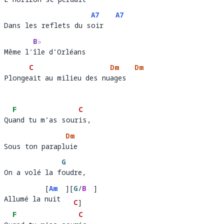
L’hori
zon se perd
ait
A7
A7
Dans les reflets du soir
Dans les reflets du s
oir   
B♭
Même l'île d’Orléans 
Même l'
île d’Orléans                 
C
Dm
Dm
Plongeait au milieu des nuages  
Plonge
ait au milieu des nu
ages  
F
C
Quand tu m’as souris, 
Qu
and tu m’as sour
is,    
Dm
Sous ton parapluie
Sous ton parapl
uie 
G
On a volé la foudre, 
On a volé la f
oudre,
[
Am
  ]
[
G
/
B
]
Allumé la nuit
Allumé la 
uit  
C
]
F
C