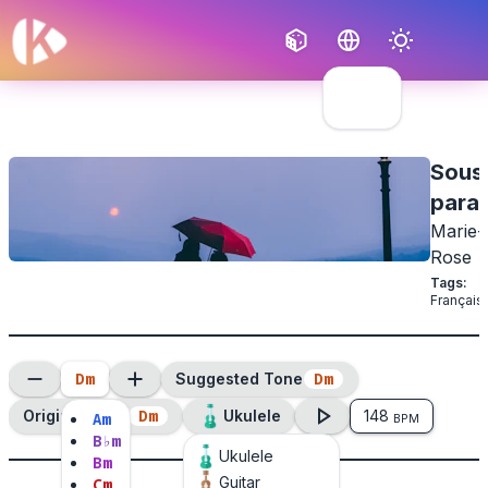
Français
English
Sous
parap
Marie-
Rose
Tags
:
Français
D
m
D
m
Suggested Tone
D
m
Original Tone
Ukulele
148
A
m
BPM
B
♭
m
Ukulele
B
m
Guitar
C
m