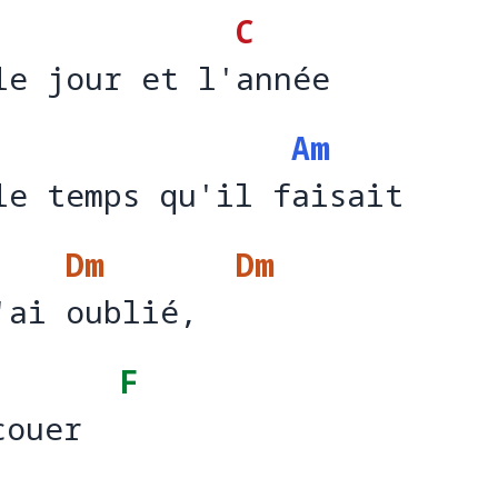
C
le jour et l'année
le jour et l'
a
Am
le temps qu'il faisait
le temps qu'il f
ai
Dm
Dm
'ai oublié,
'ai 
oublié,  
F
couer
couer  