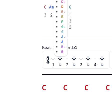
D
♭
C
Am
Dm
D
F
G
E
♭
3
2
2
2
1
E
3
1
3
F
G
♭
1
2
G
A
♭
A
B
♭
4
Beats per chord
:
B

1
2
3
4
&
&
&
&
C
C
C
C