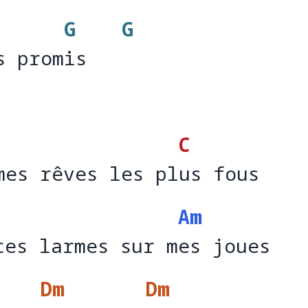
G
G
s promis
s prom
is   
C
mes rêves les plus fous
mes rêves les pl
u
Am
ces larmes sur mes joues
ces larmes sur m
es
Dm
Dm