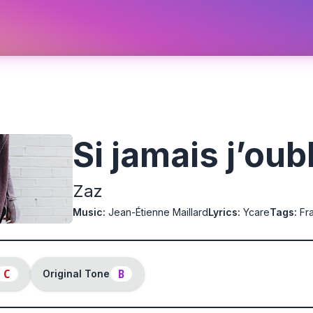
Si jamais j’oub
Zaz
Music
:
Jean-Étienne Maillard
Lyrics
:
Ycare
Tags
:
Fr
C
B
Original Tone