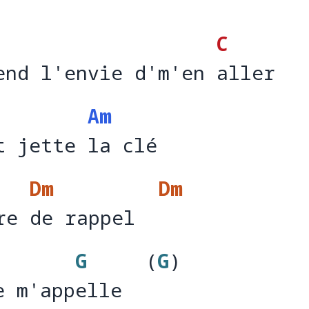
C
end l'envie d'm'en aller
end l'envie d'm'en 
a
Am
t jette la clé
t jette 
la
Dm
Dm
re de rappel
re 
de rappel  
G
(
G
)
e m'appelle
e m'app
elle  