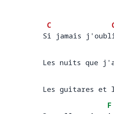
C
Si jamais j'oubl
S
i jamais j'oubl
Les nuits que j'
Les nuits que j'
Les guitares et 
Les guitares et 
F