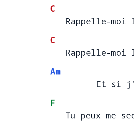
C
   Rappelle-moi 
   Rappelle-moi 
C
   Rappelle-moi 
   Rappelle-moi 
Am
         Et si j
         Et si j
F
   Tu peux me se
   Tu peux me se