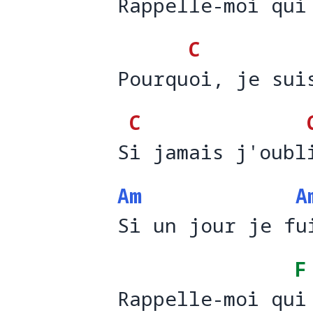
Rappelle-moi qui
Rappelle-moi qu
i
C
Pourquoi, je sui
Pourqu
oi, je sui
C
Si jamais j'oubl
S
i jamais j'oubl
Am
A
Si un jour je fu
Si un jour je f
u
F
Rappelle-moi qui
Rappelle-moi qu
i