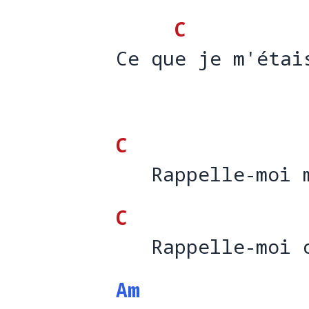
C
Ce que je m'étai
Ce qu
e je m'étai
C
   Rappelle-moi 
   Rappelle-moi 
C
   Rappelle-moi 
   Rappelle-moi 
Am