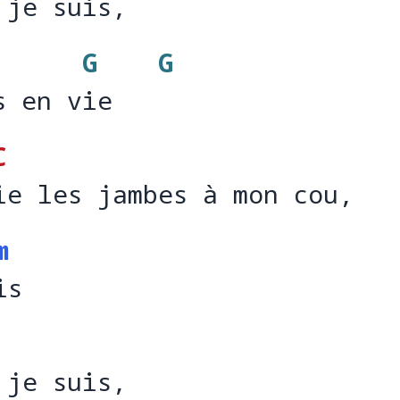
 je suis, 
 je suis,  
G
G
s en vie
s en v
ie   
C
ie les jambes à mon cou,
i
m
is
i
 je suis, 
 je suis, 