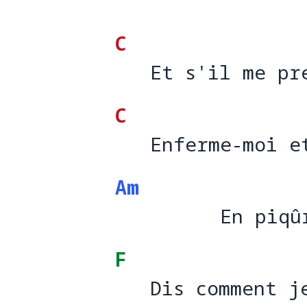
C
   Et s'il me pr
   Et s'il me pr
C
   Enferme-moi e
   Enferme-moi e
Am
         En piqû
         En piqû
F
   Dis comment j
   Dis comment j