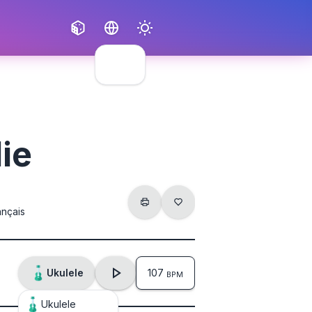
Français
English
lie
ançais
Ukulele
107
BPM
Ukulele