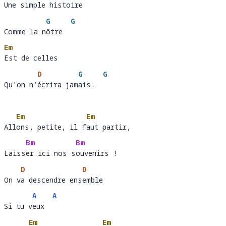
Une simple histoire 
Une simple hist
o
G
G
Comme la nôtre
Comme la n
ôtre  
Em
Est de celles 
Est 
D
G
G
Qu'on n'écrira jamais.
Qu'on n'
écrira jam
ais.  
Em
Em
Allons, petite, il faut partir,
All
ons, petite, il f
au
Bm
Bm
Laisser ici nos souvenirs !
Laiss
er ici nos s
ou
D
D
On va descendre ensemble 
On v
a descendre ens
em
A
A
Si tu veux
Si tu v
eux  
Em
Em