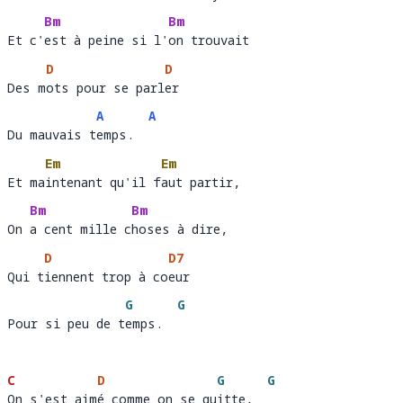
Bm
Bm
Et c'est à peine si l'on trouvait
Et c'
est à peine si l'
on
D
D
Des mots pour se parler 
Des m
ots pour se parl
er
A
A
Du mauvais temps.
Du mauvais t
emps.  
Em
Em
Et maintenant qu'il faut partir,
Et ma
intenant qu'il f
au
Bm
Bm
On a cent mille choses à dire,
On 
a cent mille c
ho
D
D7
Qui tiennent trop à coeur 
Qui t
iennent trop à co
eur 
G
G
Pour si peu de temps.
Pour si peu de t
emps.  
C
D
G
G
On s'est aimé comme on se quitte,