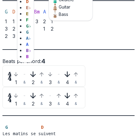
D
Guitar
E
♭
G
D
Em
C
Bm
A
D7
E
Bass
F
1
1
3
3
3
2
1
G
♭
3
2
2
1
2
G
2
3
1
A
♭
A
B
♭
B
4
Beats per chord
:

1
2
3
4
&
&
&
&

1
2
3
4
&
&
&
&
G
D
Les matins se suivent 
L
es matins se s
uiven