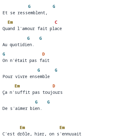
G
G
Et se ressemblent,
Et se ress
emblent,  
Em
C
Quand l'amour fait place 
Qu
and l'amour fait pl
ace
G
G
Au quotidien.
Au quotidi
en.  
G
D
On n'était pas fait 
On n'était pas f
ai
G
G
Pour vivre ensemble
Pour vivre ens
emble  
Em
D
Ça n'suffit pas toujours 
Ça n'
suffit pas touj
ours
G
G
De s'aimer bien.
De s'aimer bi
en.  
Em
Em
C'est drôle, hier, on s'ennuyait
C'est d
rôle, hier, on s
'e