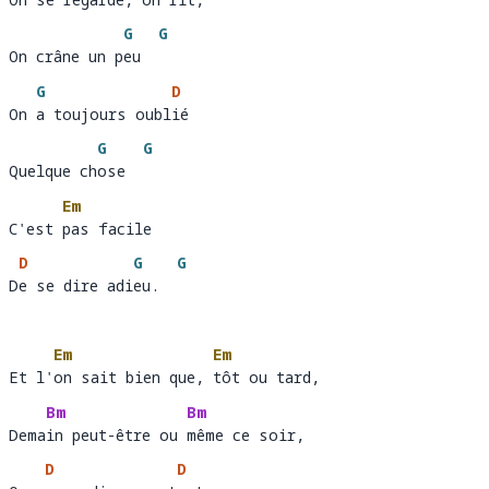
On 
se regarde, on r
it,
G
G
On crâne un peu
On crâne un p
eu  
G
D
On a toujours oublié 
On 
a toujours oubl
ié
G
G
Quelque chose
Quelque ch
ose  
Em
C'est pas facile 
C'est 
pas facile  
D
G
G
De se dire adieu.
D
e se dire adi
eu.  
Em
Em
Et l'on sait bien que, tôt ou tard,
Et l'
on sait bien que, 
tô
Bm
Bm
Demain peut-être ou même ce soir,
Dema
in peut-être ou 
mê
D
D