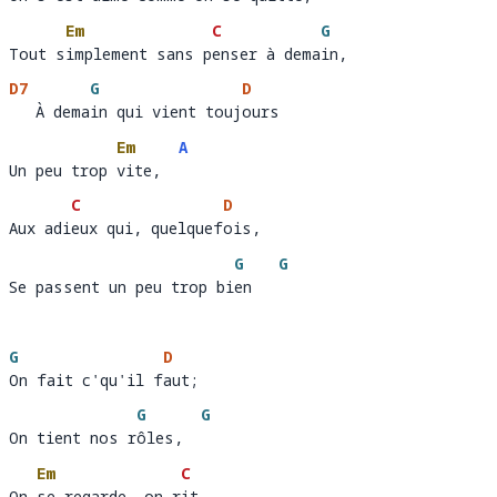
On s'est aim
é comme on se qu
itte,  
Em
C
G
Tout simplement sans penser à demain,
Tout s
implement sans p
enser à dema
i
D7
G
D
   À demain qui vient toujours 
   À dema
in qui vient touj
ours
Em
A
Un peu trop vite,  
Un peu trop 
vite,  
C
D
Aux adieux qui, quelquefois, 
Aux adi
eux qui, quelquef
ois
G
G
Se passent un peu trop bien
Se passent un peu trop bi
en   
G
D
On fait c'qu'il faut; 
On fait c'qu'il f
aut
G
G
On tient nos rôles,
On tient nos r
ôles,  
Em
C
On se regarde, on rit, 