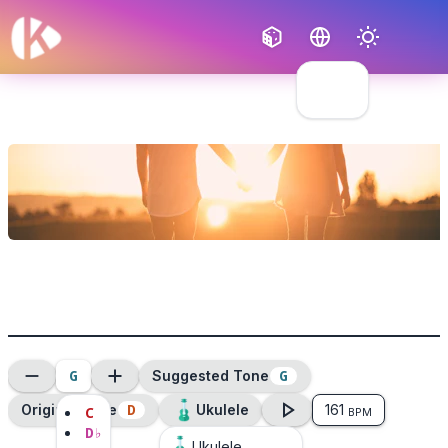
Français
English
G
G
Suggested Tone
D
Original Tone
Ukulele
161
C
BPM
D
♭
Ukulele