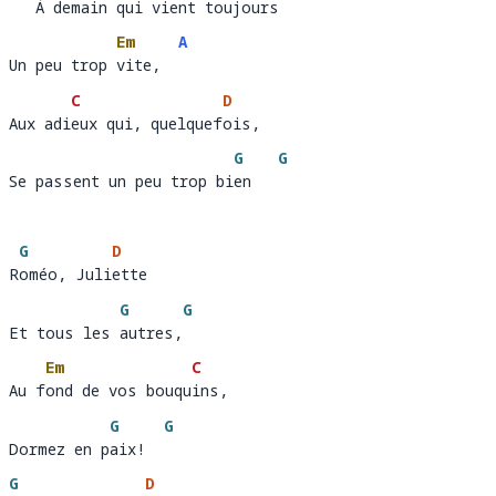
   À demain qui vient toujours 
   À dema
in qui vient touj
ours
Em
A
Un peu trop vite,  
Un peu trop 
vite,  
C
D
Aux adieux qui, quelquefois, 
Aux adi
eux qui, quelquef
ois
G
G
Se passent un peu trop bien
Se passent un peu trop bi
en   
G
D
Roméo, Juliette 
R
oméo, Juli
ette 
G
G
Et tous les autres,
Et tous les 
autres,
Em
C
Au fond de vos bouquins, 
Au f
ond de vos bouqu
in
G
G
Dormez en paix!
Dormez en p
aix!  
G
D