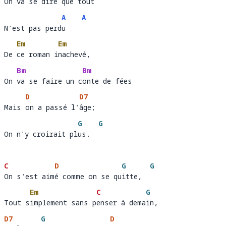
On va se dire que tout 
On v
a se dire que t
out
A
A
N'est pas perdu
N'est pas perd
u    
Em
Em
De ce roman inachevé,
De 
ce roman i
na
Bm
Bm
On va se faire un conte de fées
On 
va se faire un c
on
D
D7
Mais on a passé l'âge; 
Mais 
on a passé l'
âge
G
G
On n'y croirait plus.
On n'y croirait pl
us.  
C
D
G
G
On s'est aimé comme on se quitte,
On s'est aim
é comme on se qu
itte,  
Em
C
G
Tout simplement sans penser à demain,
Tout s
implement sans p
enser à dema
i
D7
G
D