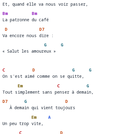
Et, quand elle va nous voir passer,
Et, qu
and elle va nous v
oi
Bm
Bm
La patronne du café
La patronne 
du
D
D7
Va encore nous dire : 
V
a encore nous 
dire 
G
G
« Salut les amoureux »
« Salut les amour
eux »  
C
D
G
G
On s'est aimé comme on se quitte,
On s'est aim
é comme on se qu
itte,  
Em
C
G
Tout simplement sans penser à demain,
Tout s
implement sans p
enser à dema
i
D7
G
D
   À demain qui vient toujours 
   À dema
in qui vient touj
ours
Em
A
Un peu trop vite,  
Un peu trop 
vite,  
C
D