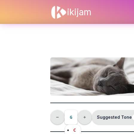
ikijam
G
Suggested Tone
C