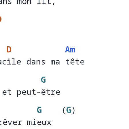
ans mon lit,
ans mon l
it
D
D
Am
acile dans ma tête
ac
ile dans ma 
têt
G
 et peut-être
 et peut-
êt
G
(
G
)
rêver mieux
rêver mi
eux  