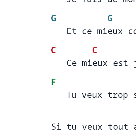
   Je f
ais de mo
G
G
   Et ce mieux c
   Et ce mi
eux c
C
C
   Ce mieux est 
   Ce mi
eux est 
F
   Tu veux trop 
   Tu veux trop 
Si tu veux tout 
Si tu veux tout 