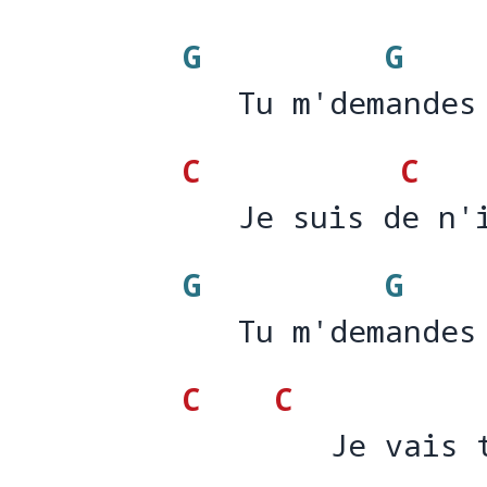
G
G
   Tu m'demandes
   Tu m'dem
andes
C
C
   Je suis de n'
   Je suis d
e n'
G
G
   Tu m'demandes
   Tu m'dem
andes
C
C
        Je vais 
   Je vais 