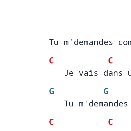
Tu m'demandes co
Tu m'demandes co
C
C
   Je vais dans 
   Je vais d
ans 
G
G
   Tu m'demandes
   Tu m'dem
andes
C
C