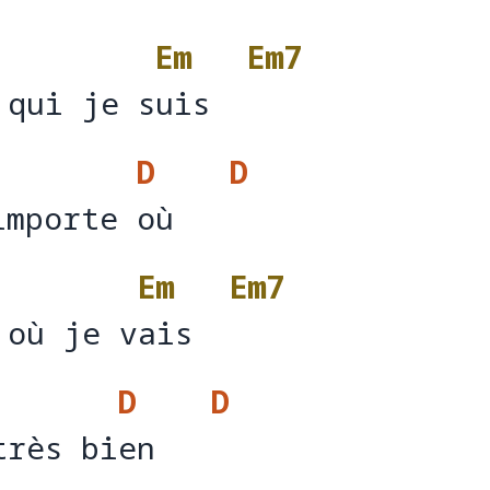
Em
Em7
 qui je suis
 qui je s
uis  
D
D
importe où
importe 
où   
Em
Em7
 où je vais
 où je v
ais  
D
D
très bien
très bi
en   