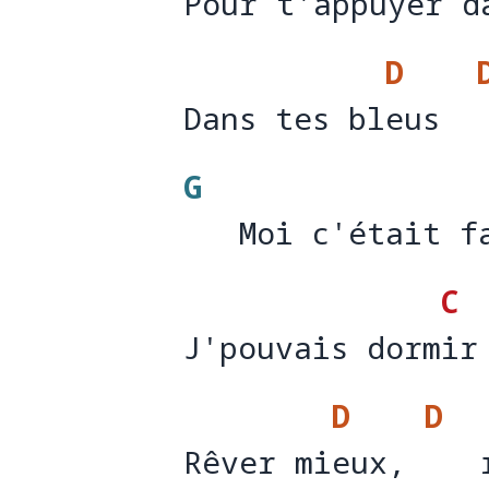
Pour t'appuyer d
Pour t'appuy
er d
D
Dans tes bleus
Dans tes bl
eus  
G
   Moi c'était f
   Moi c'était f
C
J'pouvais dormir
J'pouvais dorm
ir
D
D
Rêver mieux,    
Rêver mi
eux, 
   