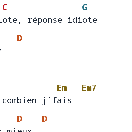
C
G
iote, réponse idiote
i
ote, réponse idi
ote
D
n
n   
Em
Em7
 combien j’fais
 combien j’f
ais  
D
D
n mieux