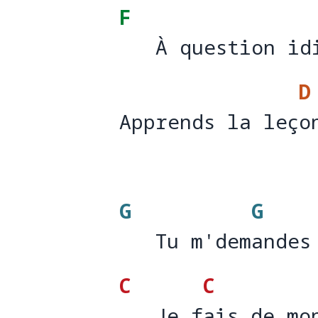
F
   À question id
   À question id
D
Apprends la leço
Apprends la leç
o
G
G
   Tu m'demandes
   Tu m'dem
andes
C
C
   Je fais de mo