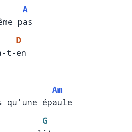
A
ême pas
ême p
as
D
a-t-en
a-t-
en
Am
s qu'une épaule
s qu'une ép
aul
G