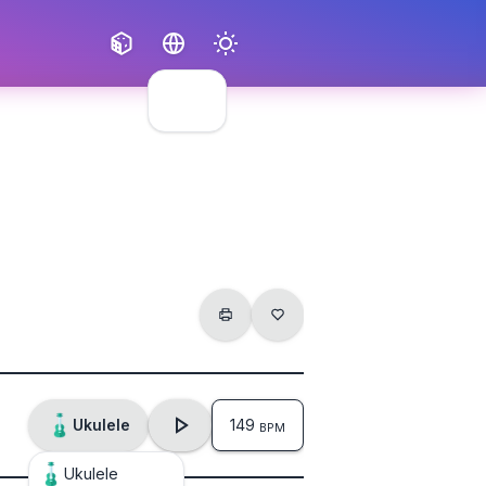
Français
English
Ukulele
149
BPM
Ukulele