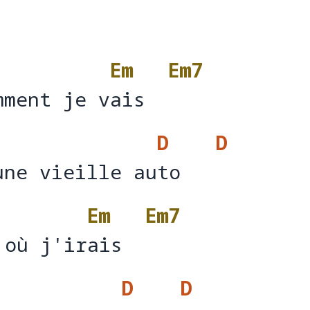
Em
Em7
mment je vais
mment je v
ais  
D
D
une vieille auto
une vieille au
to   
Em
Em7
 où j'irais
 où j'ir
ais  
D
D