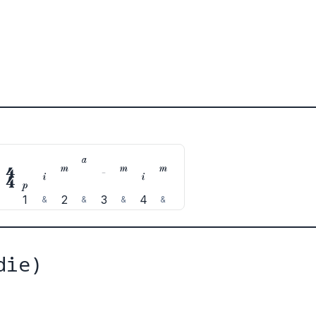








1
2
3
4
&
&
&
&
die)