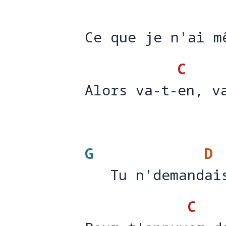
Ce que je n'ai m
Ce que je n'ai m
C
Alors va-t-en, v
Alors va-t-
en, v
G
D
   Tu n'demandai
   Tu n'demand
ai
C