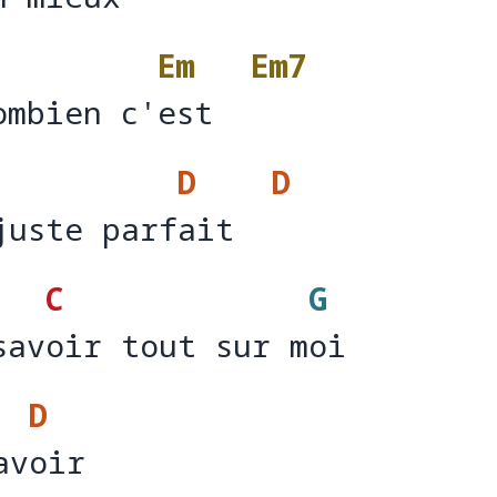
n mi
eux  
Em
Em7
ombien c'est
ombien c'
est  
D
D
juste parfait
juste parf
ait  
C
G
savoir tout sur moi
sav
oir tout sur m
oi
D
avoir
av
oi