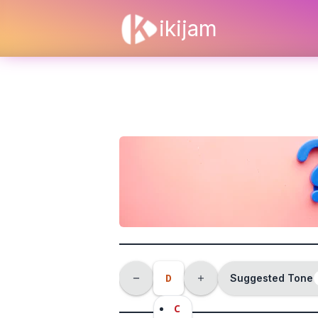
ikijam
D
Suggested Tone
C