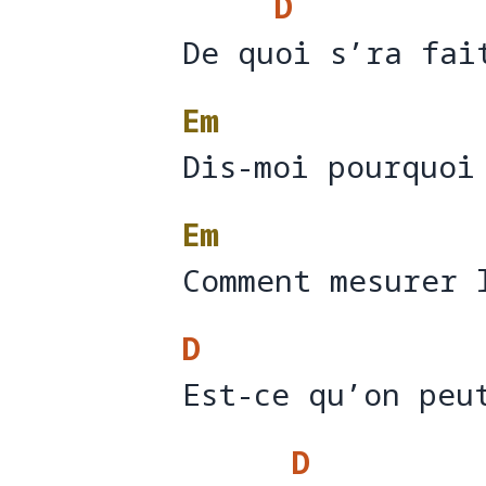
D
De quoi s’ra fai
De qu
o
Em
Dis-moi pourquoi
Dis-moi pourquoi
Em
Comment mesurer 
Comment mesurer 
D
Est-ce qu’on peu
Est-ce qu’on peu
D