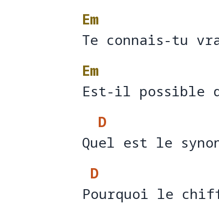
Em
Te connais-tu vr
Te connais-tu vr
Em
Est-il possible 
Est-il possible 
D
Quel est le syno
Qu
el est le syno
D
Pourquoi le chif
P
ourquoi le chif