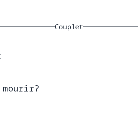
Couplet
t 
 mourir?
 