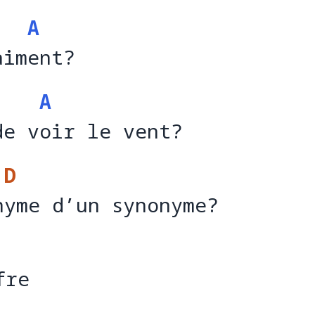
A
aiment?
aim
e
A
de voir le vеnt?
de v
o
D
nymе d’un synonyme?
n
y
fre 
fre 