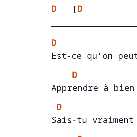
G
]
D
[
D
G
]
D
Est-ce qu’on peu
E
D
Apprendre à bien
Appr
e
D
Sais-tu vraiment
S
a