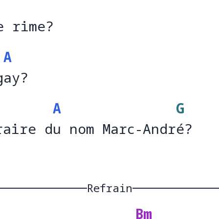
e rime?
A
gay?
g
a
A
G
raire du nom Marc-André?
raire d
u nom Marc-Andr
é
Refrain
Bm