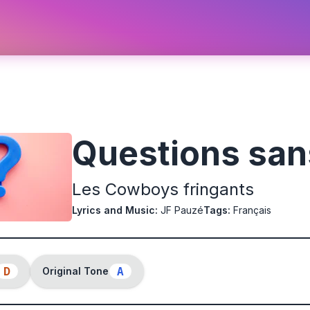
Questions san
Les Cowboys fringants
Lyrics and Music
:
JF Pauzé
Tags
:
Français
D
A
Original Tone