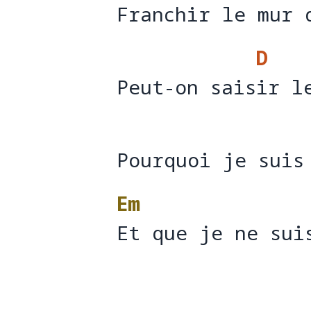
Franchir le mur 
Franch
ir le mur 
D
Peut-on saisir l
Peut-on sais
ir l
Pourquoi je suis
Pourquoi je suis
Em
Et que je ne sui
Et que je ne sui