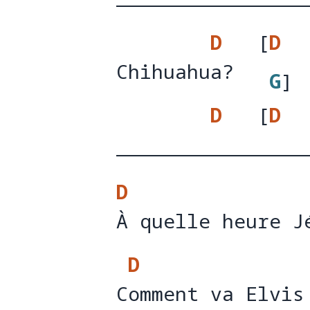
D
[
D
Chihuahua?
Chihuahu
a?  
G
]
D
[
D
G
]
D
À quelle heure J
À quelle heure J
D
Comment va Elvis
C
omment va Elvis