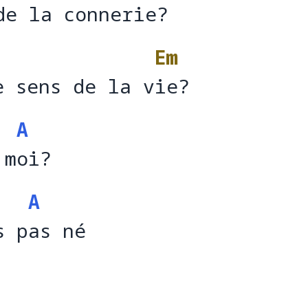
de la connerie?
de la conner
i
Em
e sens de la vie?
e sens de la v
ie
A
 moi?
 m
o
A
s pas né 
s p
a