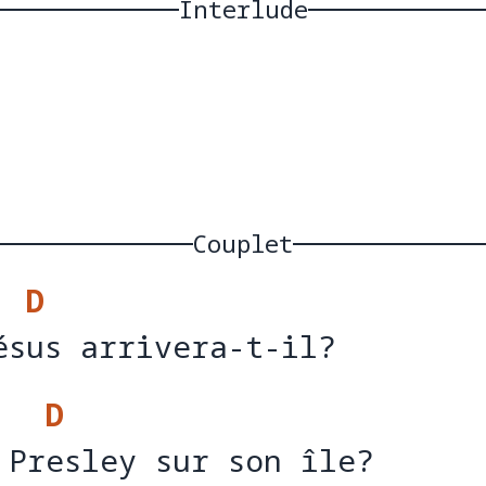
Interlude
Couplet
D
ésus arrivera-t-il?
és
u
D
 Presley sur son île?
 Pr
e