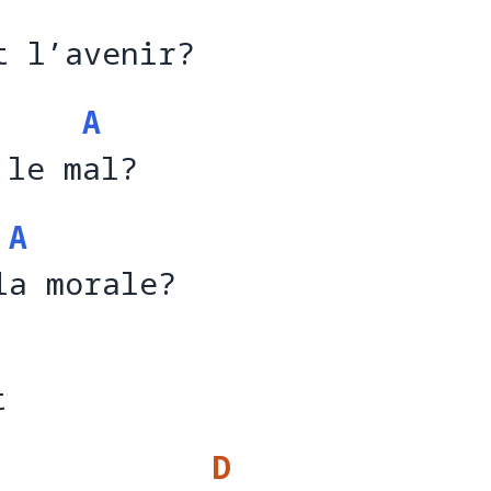
t l’avenir?
A
 le mal?
 le m
a
A
la morale?
l
a
t 
t          
D