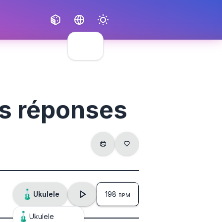
Français
English
s réponses
Ukulele
198
BPM
Ukulele