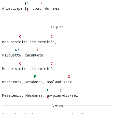
[
F
C
C
A rattrapé le  bout  du  nez
A rattrapé 
e  b
C
 n
ez  
out  
G7
]
du 
Couplet
C
C
Mon histoire est terminée, 
Mon hist
oire est termin
é
G7
C
Pirouette, cacahuète
Piroue
tte, cacahu
è
C
C
Mon histoire est terminée
Mon hist
oire est termin
é
F
C
Messieurs, Mesdames, applaudissez
Messieurs, Mesd
ames, applaudiss
e
[
F
(
C
)
Messieurs, Mesdames, ap-plau-dis-sez
Messieurs, Mesdames,
ap-pl
C
-
ez
au-
G7
]
Notes
dis