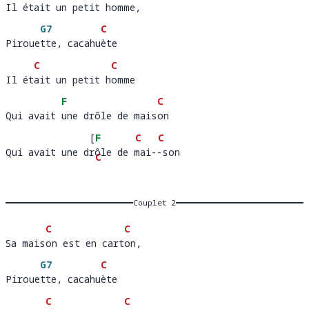
Il était un petit homme, 
Il ét
ait un petit h
omme,
G7
C
Pirouette, cacahuète
Piroue
tte, cacahu
è
C
C
Il était un petit homme
Il ét
ait un petit h
o
F
C
Qui avait une drôle de maison
Qui avait 
une drôle de mais
o
[
F
C
C
Qui avait une drôle de mai--son
Qui avait une d
ôle d
C
-s
on  
e m
G7
]
ai-
Couplet 2
C
C
Sa maison est en carton, 
Sa mais
on est en cart
o
G7
C
Pirouette, cacahuète
Piroue
tte, cacahu
è
C
C