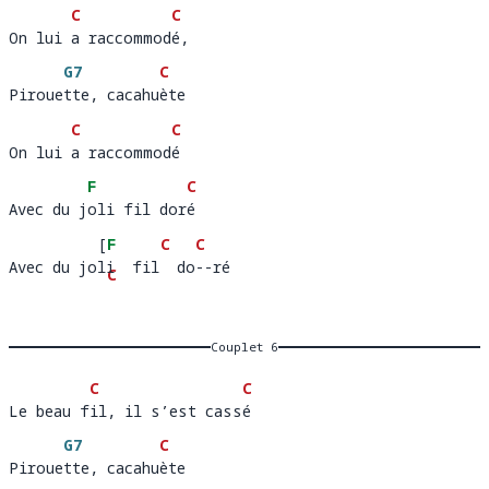
C
C
On lui a raccommodé, 
On lui 
a raccommod
é
G7
C
Pirouette, cacahuète
Piroue
tte, cacahu
è
C
C
On lui a raccommodé
On lui 
a raccommod
é
F
C
Avec du joli fil doré
Avec du j
oli fil dor
é
[
F
C
C
Avec du joli  fil  do--ré
Avec du jo
i  f
C
-r
é   
il  
G7
]
do-
Couplet 6
C
C
Le beau fil, il s’est cassé
Le beau f
il, il s’est cass
é
G7
C
Pirouette, cacahuète
Piroue
tte, cacahu
è