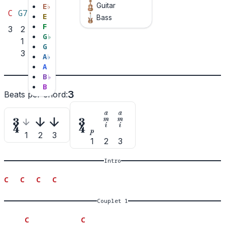
Guitar
E
♭
C
G7
F
E
Bass
F
3
2
2
G
♭
1
1
G
3
A
♭
A
B
♭
B
3
Beats per chord
:









1
2
3
1
2
3
Intro
C
C
C
C
Couplet 1
C
C