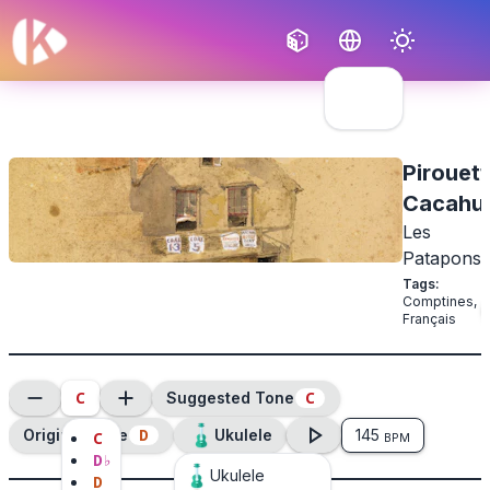
Français
English
Pirouett
Cacahu
Les
Patapons
Tags
:
Comptines
,
Français
C
C
Suggested Tone
D
Original Tone
Ukulele
145
C
BPM
D
♭
Ukulele
D