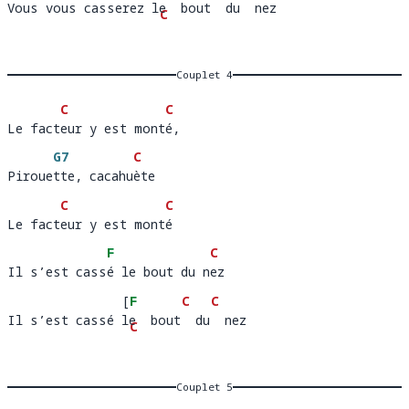
Vous vous casserez le  bout  du  nez
Vous vous casserez 
e  b
C
 n
ez  
out  
G7
]
du 
Couplet 4
C
C
Le facteur y est monté, 
Le fact
eur y est mont
é
G7
C
Pirouette, cacahuète
Piroue
tte, cacahu
è
C
C
Le facteur y est monté
Le fact
eur y est mont
é
F
C
Il s’est cassé le bout du nez
Il s’est cass
é le bout du n
e
[
F
C
C
Il s’est cassé le  bout  du  nez
Il s’est cassé 
e  b
C
 n
ez  
out  
G7
]
du 
Couplet 5