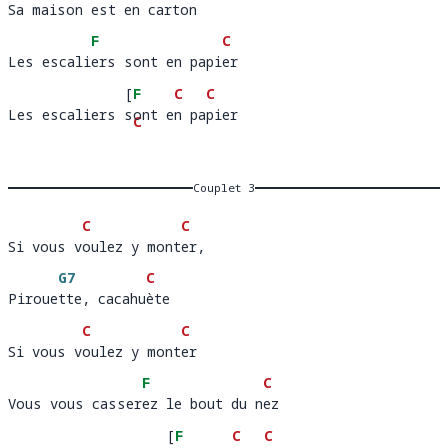
Sa maison est en carton
Sa mais
on est en cart
o
F
C
Les escaliers sont en papier
Les escali
ers sont en papi
e
[
F
C
C
Les escaliers sont en papier
Les escaliers 
ont 
C
i
er  
en 
G7
]
pap
Couplet 3
C
C
Si vous voulez y monter, 
Si vous v
oulez y mont
e
G7
C
Pirouette, cacahuète
Piroue
tte, cacahu
è
C
C
Si vous voulez y monter
Si vous v
oulez y mont
e
F
C
Vous vous casserez le bout du nez
Vous vous casser
ez le bout du n
e
[
F
C
C