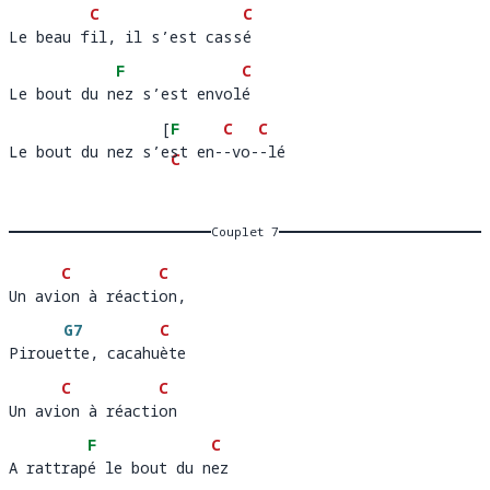
C
C
Le beau fil, il s’est cassé
Le beau f
il, il s’est cass
é
F
C
Le bout du nez s’est envolé
Le bout du n
ez s’est envol
é
[
F
C
C
Le bout du nez s’est en--vo--lé
Le bout du nez s’
st 
C
-l
é   
en--
G7
]
vo-
Couplet 7
C
C
Un avion à réaction, 
Un avi
on à réacti
o
G7
C
Pirouette, cacahuète
Piroue
tte, cacahu
è
C
C
Un avion à réaction
Un avi
on à réacti
o
F
C
A rattrapé le bout du nez
A rattrap
é le bout du n
e