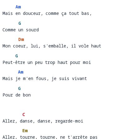
Am
Mais en douceur, comme ça tout bas, 
Mais 
en douceur, comme ça tout bas,                   
G
Comme un sourd
Comme 
un
Dm
Mon coeur, lui, s'emballe, il vole haut
Mon co
eur
G
Peut-être un peu trop haut pour moi
Peut-
êt
Am
Mais je m'en fous, je suis vivant 
Mais j
e m'en fous, je suis vivant                     
G
Pour de bon
Pour d
e 
C
Allez, danse, danse, regarde-moi
Allez, d
an
Em
Allez, tourne, tourne, ne t'arrête pas