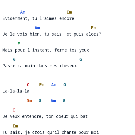
Am
Em
Évidemment, tu l'aimes encore
Évidemm
ent, tu l'aimes enc
ore
Am
Em
Je le vois bien, tu sais, et puis alors?
Je le vois bi
en, tu sais, et puis al
ors
F
Mais pour l'instant, ferme tes yeux
Mais p
ou
G
G
Passe ta main dans mes cheveux
Pass
e ta main dans mes cheveux 
C
Em
Am
G
La-la-la-la …
La-la-la-l
a …  
Dm
G
Am
G
C
Je veux entendre, ton coeur qui bat
Je v
eu
Em
Tu sais, je crois qu'il chante pour moi
Tu s
ais