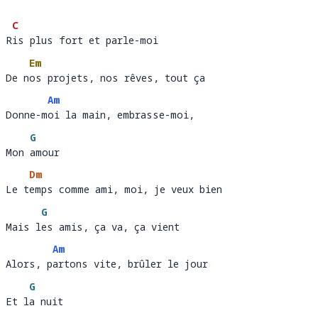
C
Ris plus fort et parle-moi
R
is
Em
De nos projets, nos rêves, tout ça
De n
os 
Am
Donne-moi la main, embrasse-moi, 
Donne-m
oi la main, embrasse-moi,                     
G
Mon amour
Mon 
am
Dm
Le temps comme ami, moi, je veux bien
Le t
emp
G
Mais les amis, ça va, ça vient
Mais l
es
Am
Alors, partons vite, brûler le jour 
Alors, p
artons vite, brûler le jour             
G
Et la nuit
Et l
a 