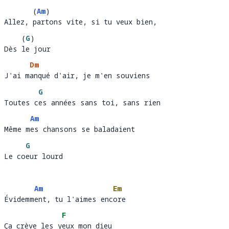
(
Am
)
Allez, partons vite, si tu veux bien, 
Allez, 
art
ons vite, si tu veux bien,                 
(
G
)
Dès le jour
Dès 
e 
j
Dm
J'ai manqué d'air, je m'en souviens
J'ai m
anq
G
Toutes ces années sans toi, sans rien
Toutes c
es
Am
Même mes chansons se baladaient 
Même m
es chansons se baladaient                       
G
Le coeur lourd
Le co
eu
Am
Em
Évidemment, tu l'aimes encore
Évidemm
ent, tu l'aimes enc
ore
F
Ça crève les yeux mon dieu