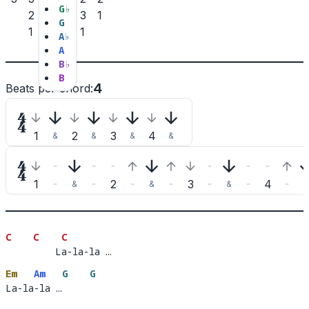
G
♭
2
3
3
1
G
1
2
1
A
♭
A
B
♭
B
4
Beats per chord
:

1
2
3
4
&
&
&
&

1
2
3
4
&
&
&
&
C
C
C
         La-la-la …
    L
a
Em
Am
G
G
La-la-la …
La-la
-la …