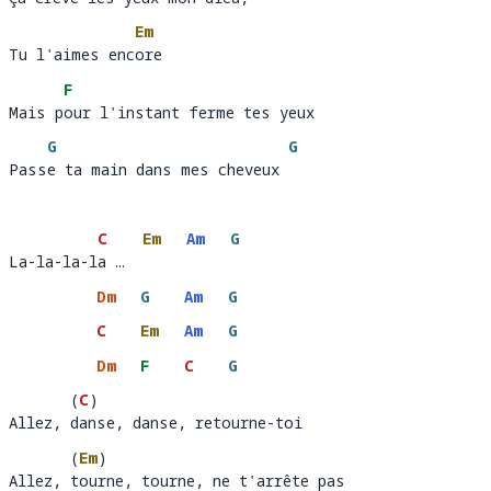
Ça crève les y
eux mon dieu,                           
Em
Tu l'aimes encore
Tu l'aimes enc
ore
F
Mais pour l'instant ferme tes yeux
Mais p
ou
G
G
Passe ta main dans mes cheveux
Pass
e ta main dans mes cheveux 
C
Em
Am
G
La-la-la-la …
La-la-la-l
a …  
Dm
G
Am
G
C
Em
Am
G
Dm
F
C
G
(
C
)
Allez, danse, danse, retourne-toi
Allez, 
an
s
(
Em
)
Allez, tourne, tourne, ne t'arrête pas
Allez, 
our
n