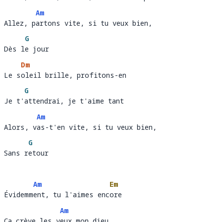
Allez, t
our
Am
Allez, partons vite, si tu veux bien, 
Allez, p
artons vite, si tu veux bien,                 
G
Dès le jour
Dès l
e 
Dm
Le soleil brille, profitons-en
Le s
ole
G
Je t'attendrai, je t'aime tant
Je t'
at
Am
Alors, vas-t'en vite, si tu veux bien, 
Alors, v
as-t'en vite, si tu veux bien,                
G
Sans retour
Sans r
et
Am
Em
Évidemment, tu l'aimes encore
Évidemm
ent, tu l'aimes enc
ore
Am
Ça crève les yeux mon dieu, 