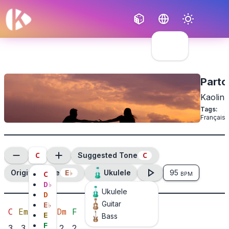
Français
English
Parto
Kaolin
Tags
:
Français
C
C
Suggested Tone
E
♭
Original Tone
Ukulele
95
C
BPM
D
♭
Ukulele
D
Guitar
E
♭
C
Em
Am
G
Dm
F
E
Bass
F
3
3
2
1
2
2