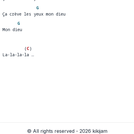
Ça crève les y
eu
G
Ça crève les yeux mon dieu
Ça crève les y
eu
G
Mon dieu
Mon di
eu
(
C
)
La-la-la-la …
La-la-la-
a 
© All rights reserved - 2026 kikijam