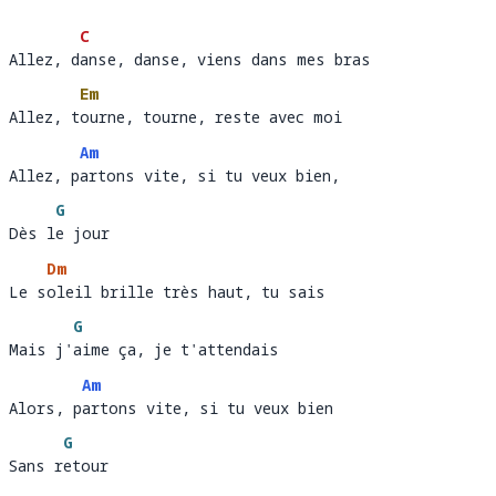
C
Allez, danse, danse, viens dans mes bras
Allez, d
an
Em
Allez, tourne, tourne, reste avec moi
Allez, t
our
Am
Allez, partons vite, si tu veux bien,
Allez, p
artons vite, si tu veux bien,                 
G
Dès le jour
Dès l
e 
Dm
Le soleil brille très haut, tu sais
Le s
ole
G
Mais j'aime ça, je t'attendais
Mais j'
ai
Am
Alors, partons vite, si tu veux bien
Alors, p
artons vite, si tu veux bien                  
G
Sans retour
Sans r
et