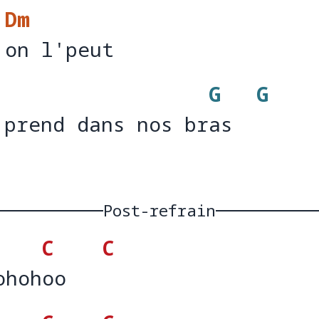
Dm
'on l'peut 
'
on l'peut 
G
G
'prend dans nos bras
'prend dans nos br
as  
Post-refrain
C
C
ohohoo
ohoh
oo   