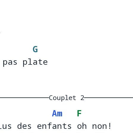
, 
G
 pas plate
 pas pl
a
Couplet 2
Am
F
lus des enfants oh non!
lus des enf
ants 
oh