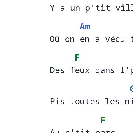
Y a un p'tit vil
Y a un p't
it vil
Am
Où on en a vécu 
Où on 
en a vécu 
F
Des feux dans l'
Des f
eux dans l'
Pis toutes les n
Pis toutes les n
F
Au p'tit parc