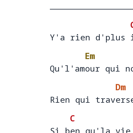
Y'a rien d'plus 
Y'a rien d'plus 
Em
Qu'l'amour qui n
Qu'l'am
our qui n
Dm
Rien qui travers
Rien qui trav
ers
C
Si ben qu'la vie