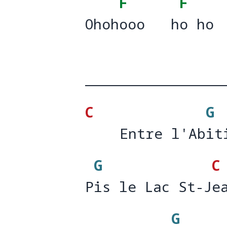
F
F
Ohohooo   ho ho 
Ohoh
ooo   h
o ho 
C
G
    Entre l'Abit
    Entre l'Ab
it
G
C
Pis le Lac St-Je
P
is le Lac St-J
e
G