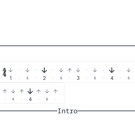

1
2
3
4
&
&
&
&
4
&
&
Intro