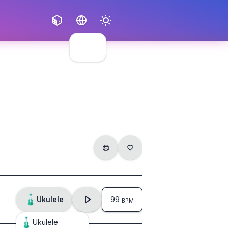
Français
English
Ukulele
99
BPM
Ukulele