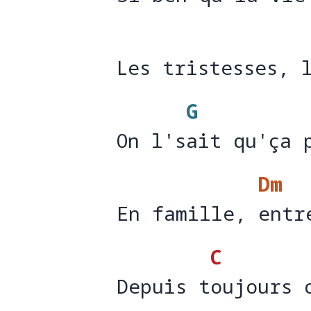
Si b
en qu'la vie
Les tristesses, 
Les tristesses, 
G
On l'sait qu'ça 
On l's
ait qu'ça 
Dm
En famille, entr
En famille, 
entr
C
Depuis toujours 
Depuis t
oujours 