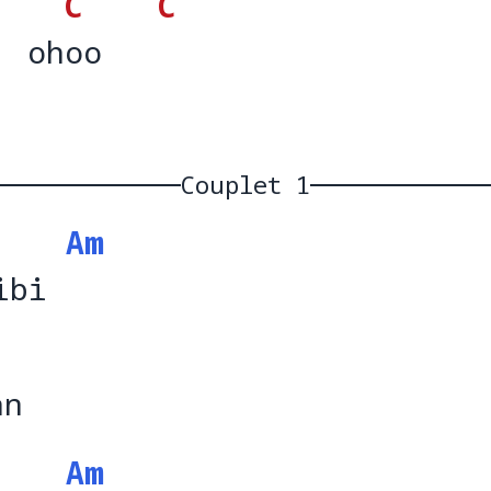
C
C
  ohoo
  oh
oo   
Couplet 1
Am
ibi        
ibi 
an
a
Am