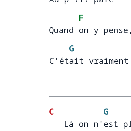
Au p'tit p
ar
F
Quand on y pense
Quand 
on y pen
G
C'était vraiment
C'ét
ait vraiment
C
G
   Là on n'est p
   Là on n'
est p