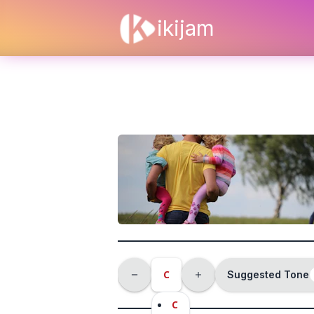
ikijam
C
Suggested Tone
C