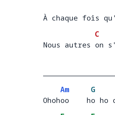
À chaque fois qu
À chaque fois qu
C
Nous autres on s
Nous autres 
on s
Am
G
Ohohoo    ho ho 
Ohoh
oo    h
o ho 