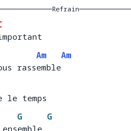
Refrain
C
important 
important    
Am
Am
ous rassemble
ous rass
emble
e le temps 
e le tem
G
G
 ensemble