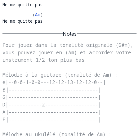
Ne me quitte pas
Ne me quitte 
pa
(
Am
)
Ne me quitte pas
Ne me quitte
pas
Notes
Pour jouer dans la tonalité originale (G#m), 
vous pouvez jouer en (Am) et accorder votre 
instrument 1/2 ton plus bas.

Mélodie à la guitare (tonalité de Am) :

e|--0-0-1-0-0---12-12-13-12-12-0--|

B|--------------------------------|

G|--------------------------------|

D|------------2-------------------|

A|--------------------------------|

E|--------------------------------|

Mélodie au ukulélé (tonalité de Am) :
