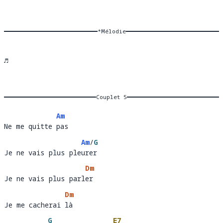
*Mélodie
♬
Couplet 5
Am
Ne me quitte pas
Ne me quitte 
pa
Am
/
G
Je ne vais plus pleurer
Je ne vais plus ple
urer
Dm
Je ne vais plus parler 
Je ne vais plus parl
er 
Dm
Je me cacherai là
Je me cacherai 
là
G
E7