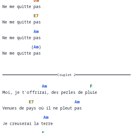
Dm
Ne me quitte pas
Ne me quitte 
pa
E7
Ne me quitte pas
Ne me quitte 
pa
Am
Ne me quitte pas
Ne me quitte 
pa
(
Am
)
Ne me quitte pas
Ne me quitte
pas
Couplet 2
Am
F
Moi, je t'offrirai, des perles de pluie
Moi, je t'offrir
ai, des perles de pl
u
E7
Am
Venues de pays où il ne pleut pas
Venues de p
ays où il ne pleut 
pa
Am
Je creuserai la terre 
Je creuserai la t
erre
F