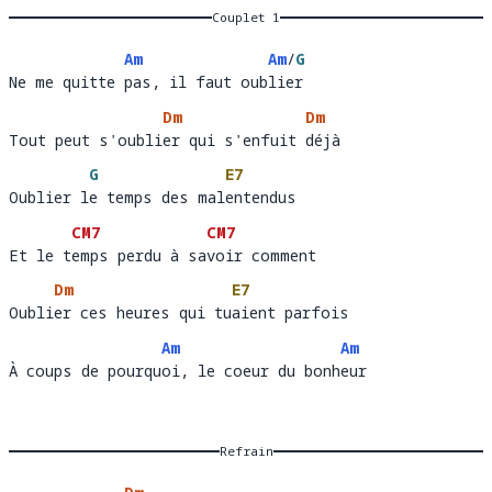
Couplet 1
Am
Am
/
G
Ne me quitte pas, il faut oublier
Ne me quitte 
pas, il faut oub
lier
Dm
Dm
Tout peut s'oublier qui s'enfuit déjà
Tout peut s'oubli
er qui s'enfuit 
dé
G
E7
Oublier le temps des malentendus
Oublier l
e temps des mal
en
CM7
CM7
Et le temps perdu à savoir comment
Et le t
emps perdu à sa
voi
Dm
E7
Oublier ces heures qui tuaient parfois
Oubli
er ces heures qui tu
ai
Am
Am
À coups de pourquoi, le coeur du bonheur
À coups de pourqu
oi, le coeur du bonh
eu
Refrain