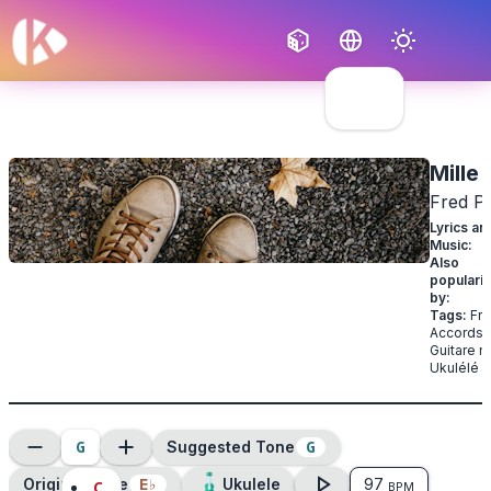
Français
English
Mille 
Fred Pe
Lyrics an
Music
:
Also
populari
by
:
Tags
:
Fra
Accords 
Guitare n
Ukulélé n
G
G
Suggested Tone
E
♭
Original Tone
Ukulele
97
C
BPM