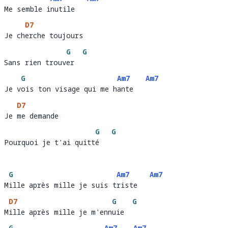
Me semble inutile
Me semble i
nutile   
D7
Je cherche toujours 
Je ch
erche toujours
G
G
Sans rien trouver
Sans rien trouv
er  
G
Am7
Am7
Je vois ton visage qui me hante
Je v
ois ton visage qui me h
ante   
D7
Je me demande 
Je 
me demande 
G
G
Pourquoi je t'ai quitté
Pourquoi je t'ai quitt
é   
G
Am7
Am7
Mille après mille je suis triste
M
ille après mille je suis t
riste   
D7
G
G
Mille après mille je m'ennuie
M
ille après mille je m'enn
uie  
G
Am7
Am7