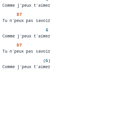
Comme j'peux t'aimer
Comme j'peux t'aim
er
D7
Tu n'peux pas savoir 
Tu n'p
eux pas savoir
G
Comme j'peux t'aimer
Comme j'peux t'aim
er
D7
Tu n'peux pas savoir 
Tu n'p
eux pas savoir
(
G
)
Comme j'peux t'aimer
Comme j'peux t'ai
er