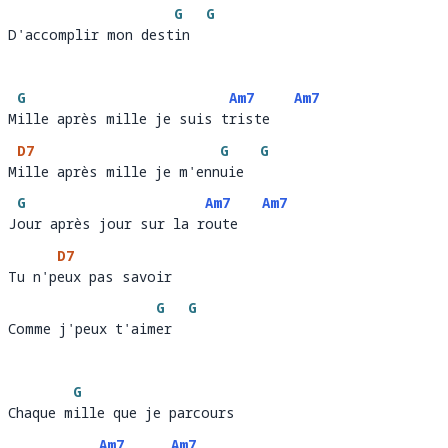
G
G
D'accomplir mon destin
D'accomplir mon dest
in  
G
Am7
Am7
Mille après mille je suis triste
M
ille après mille je suis t
riste   
D7
G
G
Mille après mille je m'ennuie
M
ille après mille je m'enn
uie  
G
Am7
Am7
Jour après jour sur la route
J
our après jour sur la r
oute   
D7
Tu n'peux pas savoir 
Tu n'p
eux pas savoir
G
G
Comme j'peux t'aimer
Comme j'peux t'aim
er  
G
Chaque mille que je parcours 
Chaque m
ille que je parcours
Am7
Am7