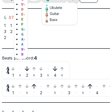
D
♭
Ukulele
D
Guitar
E
♭
G
D7
Am7
E
Bass
F
1
1
G
♭
3
2
G
2
A
♭
A
B
♭
B
4
Beats per chord
:

1
2
3
4
&
&
&
&

1
2
3
4
&
&
&
&
G
G
G
G