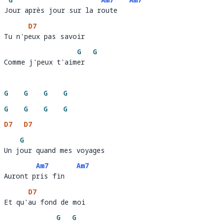
Jour après jour sur la route
J
our après jour sur la r
oute   
D7
Tu n'peux pas savoir 
Tu n'p
eux pas savoir
G
G
Comme j'peux t'aimer
Comme j'peux t'aim
er  
G
G
G
G
G
G
G
G
D7
D7
G
Un jour quand mes voyages 
Un j
our quand mes voyages
Am7
Am7
Auront pris fin
Auront p
ris fin   
D7
Et qu'au fond de moi 
Et qu'
au fond de mo
G
G