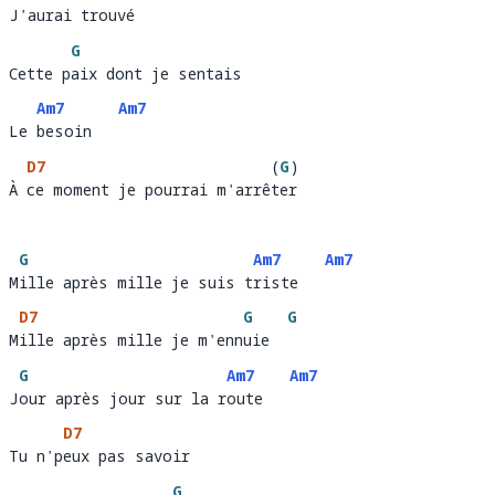
J'aurai trouvé
J'aurai trouv
é   
G
Cette paix dont je sentais 
Cette p
aix dont je sentais
Am7
Am7
Le besoin
Le 
besoin   
D7
(
G
)
À ce moment je pourrai m'arrêter
À 
ce moment je pourrai m'arrê
er
G
Am7
Am7
Mille après mille je suis triste
M
ille après mille je suis t
riste   
D7
G
G
Mille après mille je m'ennuie
M
ille après mille je m'enn
uie  
G
Am7
Am7
Jour après jour sur la route
J
our après jour sur la r
oute   
D7
Tu n'peux pas savoir 
Tu n'p
eux pas savoir
G