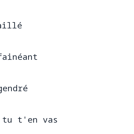
aillé
ail
fainéant
fain
gendré
ge
'tu t'en vas
'tu t'e