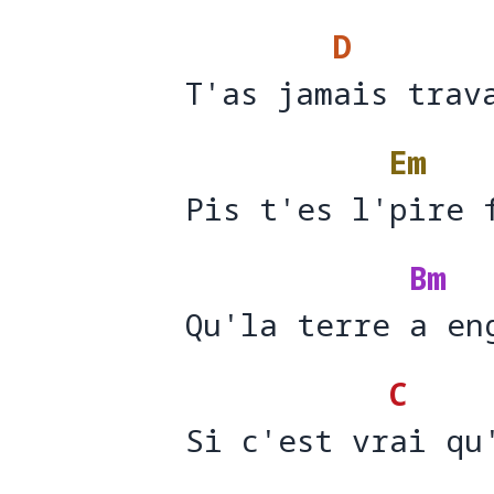
D
T'as jamais trav
T'as jam
ais trav
Em
Pis t'es l'pire 
Pis t'es l'
pire 
Bm
Qu'la terre a en
Qu'la terre 
a en
C
Si c'est vrai qu
Si c'est vr
ai qu