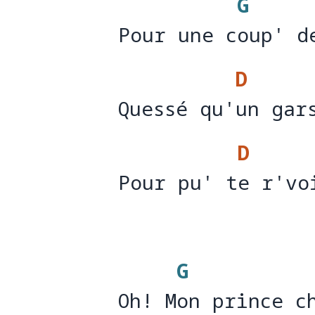
G
Pour une coup' d
Pour une c
oup' d
D
Quessé qu'un gar
Quessé qu'
un gar
D
Pour pu' te r'vo
Pour pu' t
e r'vo
G
Oh! Mon prince c
Oh! M
on prince c