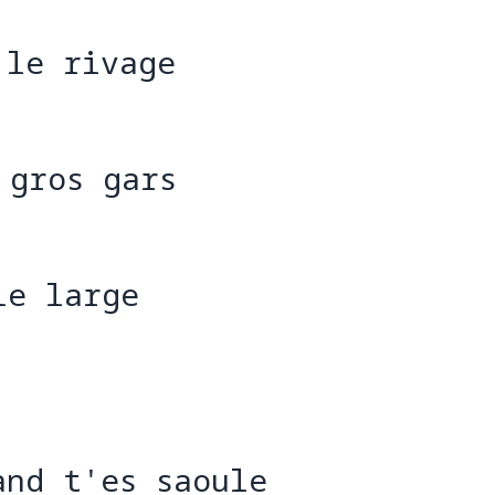
 le rivage
 le r
 gros gars
 
le large
and t'es saoule