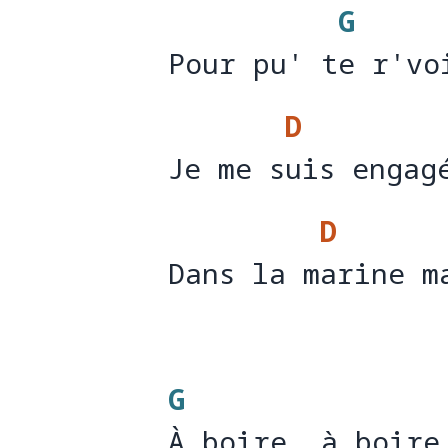
G
Pour pu' te r'vo
Pour pu' t
e r'vo
D
Je me suis engag
Je me s
uis en
D
Dans la marine m
Dans la m
arine
G
À boire, à boire