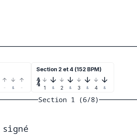
Section 2 et 4 (152 BPM)

1
2
3
4
&
&
&
&
&
Section 1 (6/8)
 signé
 si