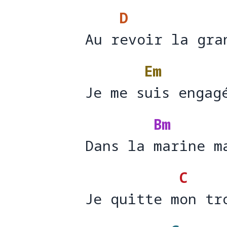
D
Au revoir la gra
Au r
evoir la
Em
Je me suis engag
Je me s
uis eng
Bm
Dans la marine m
Dans la 
marine m
C
Je quitte mon tr
Je quitte m
on tr