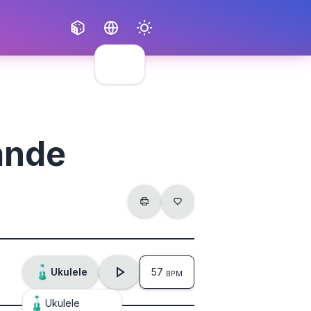
Français
English
ande
Ukulele
57
BPM
Ukulele