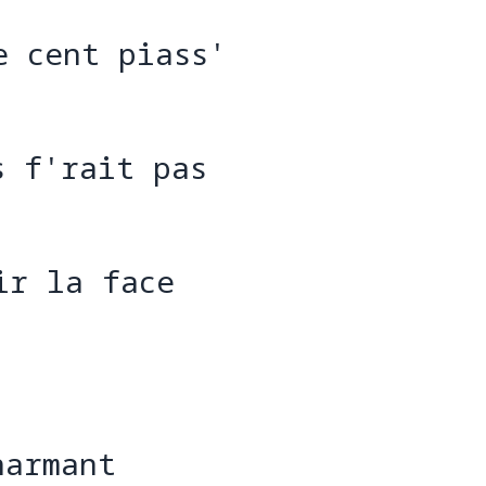
e cent piass'
e cent
s f'rait pas
s f'r
ir la face
ir la 
harmant
h