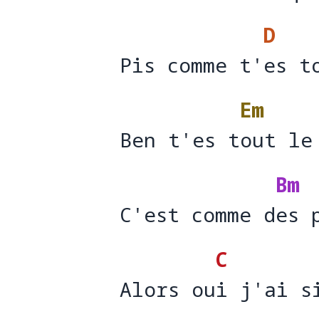
T'es méch
ante qu
D
Pis comme t'es t
Pis comme t'
es t
Em
Ben t'es tout le
Ben t'es t
out le
Bm
C'est comme des 
C'est comme d
es 
C
Alors oui j'ai s
Alors ou
i j'ai s