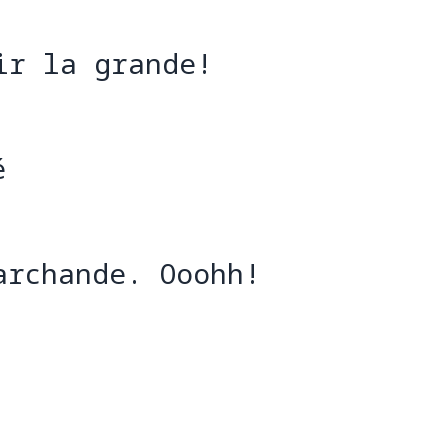
ir la grande!
ir la 
é
archande. Ooohh!
 