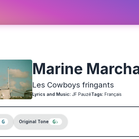
Marine March
Les Cowboys fringants
Lyrics and Music
:
JF Pauzé
Tags
:
Français
G
G
♭
Original Tone