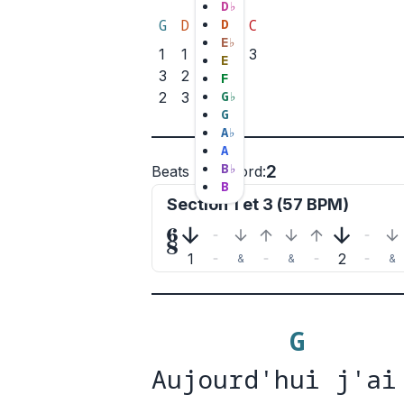
D
♭
G
D
Em
D
Bm
C
E
♭
1
1
3
3
3
E
3
2
2
F
G
♭
2
3
1
G
A
♭
A
B
♭
2
Beats per chord
:
B
Section 1 et 3 (57 BPM)

1
2
&
&
&
G
Aujourd'hui j'ai
Aujourd'h
ui j'ai