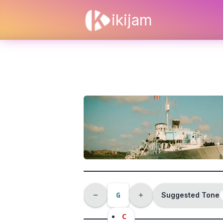
ikijam
G
Suggested Tone
C