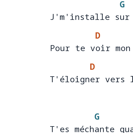
G
J'm'installe sur
J'm'installe s
ur
D
Pour te voir mon
Pour te v
oir mon
D
T'éloigner vers 
T'éloign
er vers 
G
T'es méchante qu