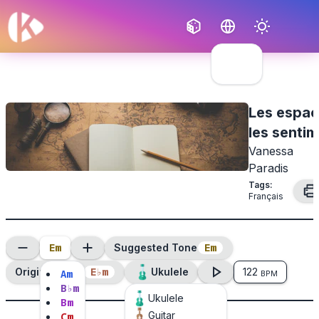
Français
English
Les espac
les senti
Vanessa
Paradis
Tags
:
Français
E
m
E
m
Suggested Tone
E
♭
m
Original Tone
Ukulele
122
A
m
BPM
B
♭
m
Ukulele
B
m
Guitar
C
m