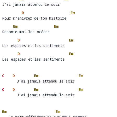
J'ai jamais attendu le soir
J'ai jam
ais attendu le soir  
D
Em
Pour m'enivrer de ton histoire
Pour m'en
ivrer de ton histoire  
Em
Em
Raconte-moi les océans
Racon
te-moi les océans  
D
Em
Les espaces et les sentiments
Les esp
aces et les sentiments  
D
Em
Les espaces et les sentiments
Les esp
aces et les sentiments  
C
D
Em
Em
       J'ai jamais attendu le soir
  J'ai jam
ais attendu le soir  
C
D
Em
Em
       J'ai jamais attendu le soir
  J'ai jam
ais attendu le soir  
Em
Em
   La mort effritera ce que nous sommes