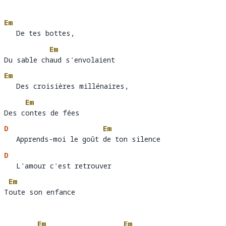
Em
   De tes bottes, 
Em
Du sable chaud s'envolaient
Du sable ch
au
Em
   Des croisières millénaires, 
Em
Des contes de fées
Des c
on
D
Em
   Apprends-moi le goût de ton silence
   Apprends-moi le goût 
de
D
   L'amour c'est retrouver 
   L'amour 
Em
Toute son enfance
T
ou
Em
Em