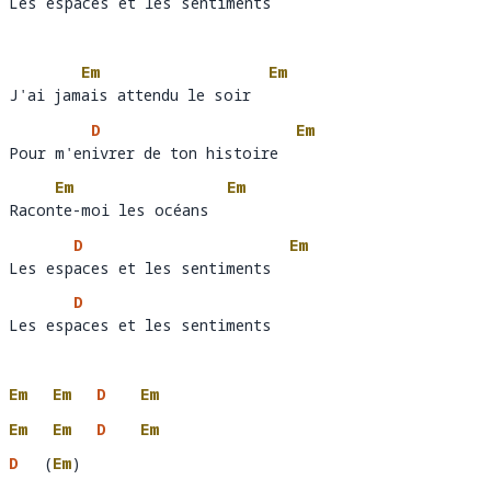
Les espaces et les sentiments
Les esp
aces et les sentiments  
Em
Em
J'ai jamais attendu le soir
J'ai jam
ais attendu le soir  
D
Em
Pour m'enivrer de ton histoire
Pour m'en
ivrer de ton histoire  
Em
Em
Raconte-moi les océans
Racon
te-moi les océans  
D
Em
Les espaces et les sentiments
Les esp
aces et les sentiments  
D
Les espaces et les sentiments
Les esp
aces et les sentiments
Em
Em
D
Em
Em
Em
D
Em
D
(
Em
)