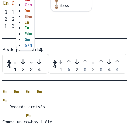
Em
D
C
C
♯
m
Bass
D
m
3
1
3
E
♭
m
2
2
E
m
1
3
F
m
F
♯
m
G
m
G
♯
m
4
Beats per chord
:


1
2
3
4
1
2
3
4
&
&
&
&
Em
Em
Em
Em
Em
   Regards croisés 
Em
Comme un cowboy l'été
Comme un c
ow