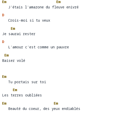
Em
Em
   J'étais l'amazone du fleuve enivré
   J'étais l'amazone du fl
eu
D
   Crois-moi si tu veux 
   Crois-moi si tu veu
Em
Je saurai rester
Je s
au
D
   L'amour c'est comme un pauvre 
Em
Baiser volé
B
ai
Em
   Tu portais sur toi 
Em
Les terres oubliées
Les t
er
Em
Em
   Beauté du coeur, des yeux endiablés
   Beauté du coeur, des y
eu