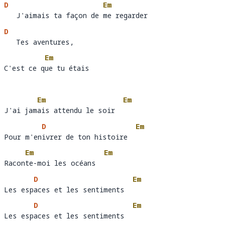
D
Em
   J'aimais ta façon de me regarder
   J'aimais ta façon de 
me
D
   Tes aventures, 
   Tes aventures,
Em
C'est ce que tu étais
C'est ce q
ue
Em
Em
J'ai jamais attendu le soir
J'ai jam
ais attendu le soir  
D
Em
Pour m'enivrer de ton histoire
Pour m'en
ivrer de ton histoire  
Em
Em
Raconte-moi les océans
Racon
te-moi les océans  
D
Em
Les espaces et les sentiments
Les esp
aces et les sentiments  
D
Em
Les espaces et les sentiments
Les esp
aces et les sentiments  