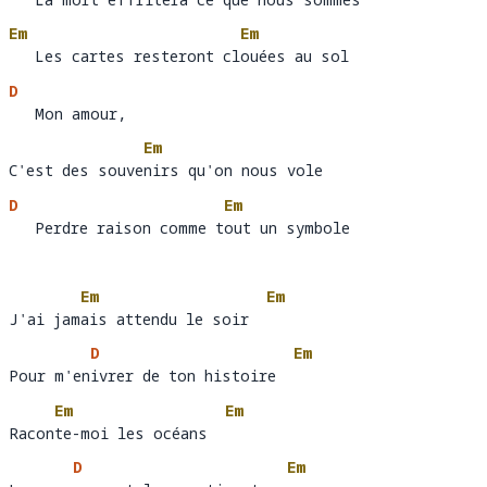
   La mort effritera ce q
ue
Em
Em
   Les cartes resteront clouées au sol
   Les cartes resteront cl
ou
D
   Mon amour, 
Em
C'est des souvenirs qu'on nous vole
C'est des souve
ni
D
Em
   Perdre raison comme tout un symbole
   Perdre raison comme t
ou
Em
Em
J'ai jamais attendu le soir
J'ai jam
ais attendu le soir  
D
Em
Pour m'enivrer de ton histoire
Pour m'en
ivrer de ton histoire  
Em
Em
Raconte-moi les océans
Racon
te-moi les océans  
D
Em