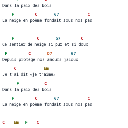
Dans la paix des bois
Dans l
a paix des b
o
F
C
G7
C
La neige en poème fondait sous nos pas
La n
eige en po
ème fond
ait sous nos p
a
F
C
G7
C
Ce sentier de neige si pur et si doux
Ce s
entier de n
eige si 
pur et si d
o
F
C
D7
G7
Depuis protège nos amours jaloux
D
epuis prot
ège nos 
amours jal
ou
C
Em
Je t'ai dit «je t'aime»
Je t'
ai dit «je t'
aime»
F
C
Dans la paix des bois
Dans l
a paix des b
o
F
C
G7
C
La neige en poème fondait sous nos pas
La n
eige en po
ème fond
ait sous nos p
a
C
Em
F
C