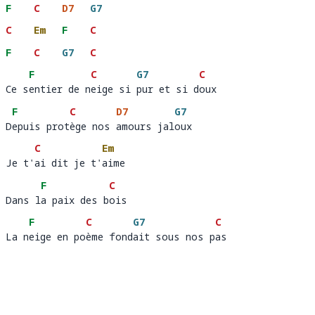
F
C
D7
G7
C
Em
F
C
F
C
G7
C
F
C
G7
C
Ce sentier de neige si pur et si doux
Ce s
entier de n
eige si 
pur et si d
o
F
C
D7
G7
Depuis protège nos amours jaloux
D
epuis prot
ège nos 
amours jal
ou
C
Em
Je t'ai dit je t'aime 
Je t'
ai dit je t'
aime
F
C
Dans la paix des bois
Dans l
a paix des b
o
F
C
G7
C
La neige en poème fondait sous nos pas
La n
eige en po
ème fond
ait sous nos p
a