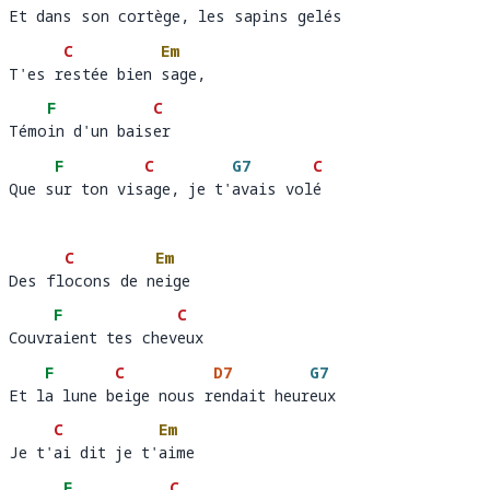
Et dans son cortège, les sapins gelés
Et d
ans son cort
ège, les 
sapins gel
és
C
Em
T'es restée bien sage, 
T'es r
estée bien 
sage
F
C
Témoin d'un baiser
Témo
in d'un bais
e
F
C
G7
C
Que sur ton visage, je t'avais volé
Que s
ur ton vis
age, je t'
avais vol
é
C
Em
Des flocons de neige 
Des fl
ocons de n
eige
F
C
Couvraient tes cheveux
Couvr
aient tes chev
e
F
C
D7
G7
Et la lune beige nous rendait heureux
Et l
a lune b
eige nous r
endait heur
eu
C
Em
Je t'ai dit je t'aime 
Je t'
ai dit je t'
aime
F
C