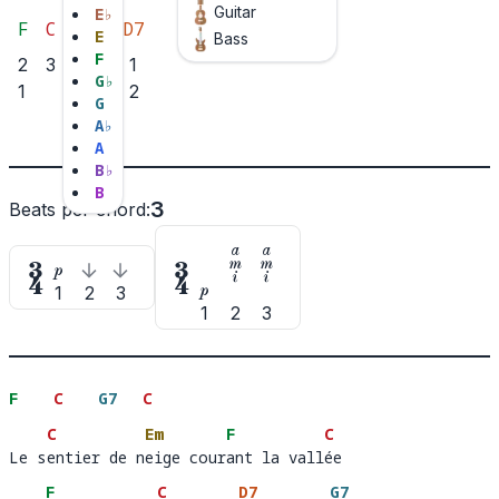
Guitar
E
♭
F
C
G7
Em
D7
E
Bass
F
2
3
2
3
1
G
♭
1
1
2
2
G
3
1
A
♭
A
B
♭
B
3
Beats per chord
:









1
2
3

1
2
3
F
C
G7
C
C
Em
F
C
Le sentier de neige courant la vallée
Le s
entier de n
eige cour
ant la vall
é
F
C
D7
G7