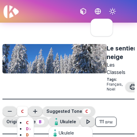
Français
English
Le sentier
neige
Les
Classels
Tags
:
Français
,
Noël
C
C
Suggested Tone
B
Original Tone
Ukulele
111
C
BPM
D
♭
Ukulele
D