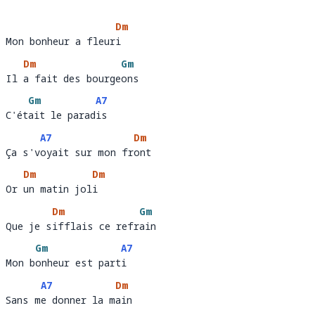
Dm
Mon bonheur a fleuri 
Mon bonheur a fleur
i   
Dm
Gm
Il a fait des bourgeons
Il 
a fait des bourge
ons 
Gm
A7
C'était le paradis 
C'ét
ait le parad
is
A7
Dm
Ça s'voyait sur mon front
Ça s'v
oyait sur mon fr
ont 
Dm
Dm
Or un matin joli 
Or 
un matin jol
i   
Dm
Gm
Que je sifflais ce refrain
Que je s
ifflais ce refr
ain 
Gm
A7
Mon bonheur est parti 
Mon b
onheur est part
i  
A7
Dm
Sans me donner la main
Sans m
e donner la m
ain 