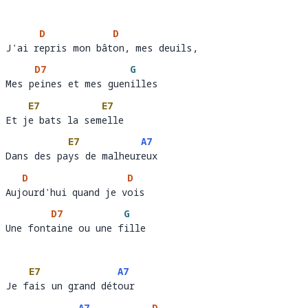
D
D
J'ai repris mon bâton, mes deuils,
J'ai r
epris mon bât
on, mes 
D7
G
Mes peines et mes guenilles
Mes p
eines et mes guen
ill
E7
E7
Et je bats la semelle 
Et j
e bats la sem
elle  
E7
A7
Dans des pays de malheureux
Dans des pa
ys de malheur
eux 
D
D
Aujourd'hui quand je vois 
Auj
ourd'hui quand je v
ois     
D7
G
Une fontaine ou une fille
Une font
aine ou une f
i
E7
A7
Je fais un grand détour 
Je f
ais un grand dét
our   
A7
D