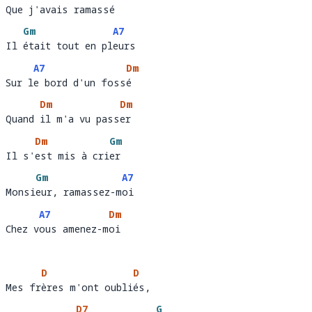
Que j'avais ramassé
Que j'
avais ramass
é  
Gm
A7
Il était tout en pleurs 
Il 
était tout en pl
eu
A7
Dm
Sur le bord d'un fossé
Sur l
e bord d'un foss
é   
Dm
Dm
Quand il m'a vu passer 
Quand 
il m'a vu pass
er 
Dm
Gm
Il s'est mis à crier
Il s'
est mis à cri
er  
Gm
A7
Monsieur, ramassez-moi 
Monsi
eur, ramassez-m
oi 
A7
Dm
Chez vous amenez-moi
Chez v
ous amenez-m
oi  
D
D
Mes frères m'ont oubliés, 
Mes fr
ères m'ont oubli
és
D7
G