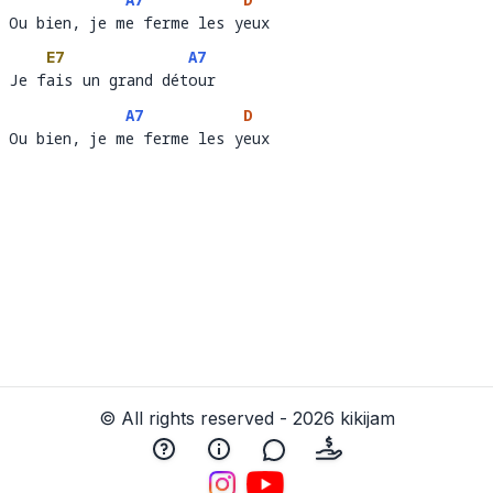
Ou bien, je me ferme les yeux
Ou bien, je m
e ferme les y
eux
E7
A7
Je fais un grand détour 
Je f
ais un grand dét
our   
A7
D
Ou bien, je me ferme les yeux
Ou bien, je m
e ferme les y
eux
© All rights reserved - 2026 kikijam