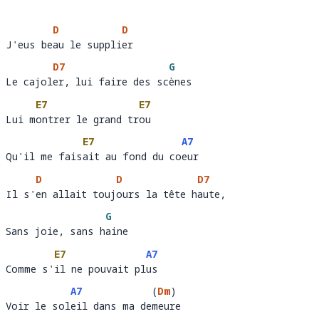
D
D
J'eus beau le supplier 
J'eus be
au le suppli
er 
D7
G
Le cajoler, lui faire des scènes
Le cajol
er, lui faire des sc
ène
E7
E7
Lui montrer le grand trou 
Lui m
ontrer le grand tr
ou  
E7
A7
Qu'il me faisait au fond du coeur
Qu'il me fais
ait au fond du co
eur 
D
D
D7
Il s'en allait toujours la tête haute, 
Il s'
en allait touj
ours la tête h
aute, 
G
Sans joie, sans haine
Sans joie, sans h
ain
E7
A7
Comme s'il ne pouvait plus 
Comme s'
il ne pouvait pl
us  
A7
(
Dm
)
Voir le soleil dans ma demeure
Voir le sol
eil dans ma de
eur
e 