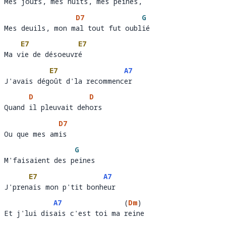
Mes jours, mes nuits, mes peines, 
Mes j
ours, mes nuits, mes p
eines,  
D7
G
Mes deuils, mon mal tout fut oublié
Mes deuils, mon m
al tout fut oubl
ié 
E7
E7
Ma vie de désoeuvré 
Ma v
ie de désoeuvr
é          
E7
A7
J'avais dégoût d'la recommencer
J'avais dég
oût d'la recommenc
er   
D
D
Quand il pleuvait dehors 
Quand 
il pleuvait deh
ors         
D7
Ou que mes amis
Ou que mes am
is
G
M'faisaient des peines
M'faisaient des p
ei
E7
A7
J'prenais mon p'tit bonheur 
J'pren
ais mon p'tit bonh
eur 
A7
(
Dm
)
Et j'lui disais c'est toi ma reine
Et j'lui dis
ais c'est toi ma 
ein
e 