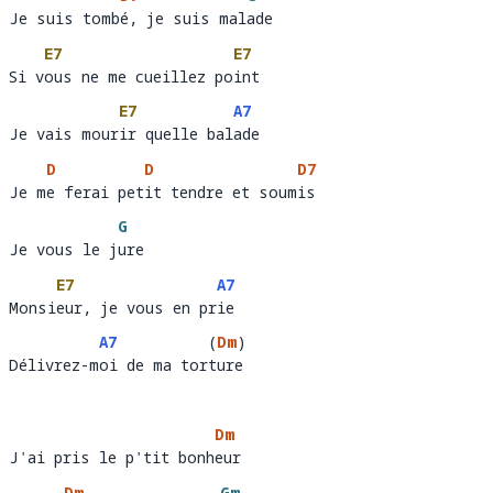
Je suis tombé, je suis malade
Je suis tomb
é, je suis mal
ad
E7
E7
Si vous ne me cueillez point 
Si v
ous ne me cueillez po
int 
E7
A7
Je vais mourir quelle balade
Je vais mour
ir quelle bal
ade
D
D
D7
Je me ferai petit tendre et soumis 
Je m
e ferai pet
it tendre et soum
is 
G
Je vous le jure
Je vous le j
ur
E7
A7
Monsieur, je vous en prie 
Monsi
eur, je vous en pr
ie  
A7
(
Dm
)
Délivrez-moi de ma torture
Délivrez-m
oi de ma tor
ure
Dm
J'ai pris le p'tit bonheur 
J'ai pris le p'tit bonh
eur 
Dm
Gm