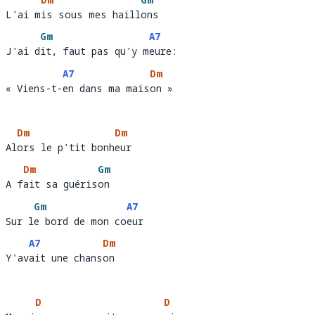
L'ai mis sous mes haillons
L'ai m
is sous mes haill
ons 
Gm
A7
J'ai dit, faut pas qu'y meure: 
J'ai d
it, faut pas qu'y m
eure:   
A7
Dm
« Viens-t-en dans ma maison »
« Viens-t-
en dans ma mais
on »
Dm
Dm
Alors le p'tit bonheur 
Al
ors le p'tit bonh
eur        
Dm
Gm
A fait sa guérison       
A f
ait sa guéris
on  
Gm
A7
Sur le bord de mon coeur 
Sur l
e bord de mon co
eur    
A7
Dm
Y'avait une chanson
Y'av
ait une chans
on  
D
D