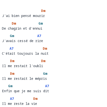
Dm
J'ai bien pensé mourir 
J'ai bien pensé mour
ir    
Dm
Gm
De chagrin et d'ennui
De ch
agrin et d'enn
ui
Gm
A7
J'avais cessé de rire 
J'av
ais cessé de r
ire   
A7
Dm
C'était toujours la nuit
C'ét
ait toujours la n
uit
Dm
Dm
Il me restait l'oubli 
Il m
e restait l'oubl
i       
Dm
Gm
Il me restait le mépris
Il m
e restait le mépr
is  
Gm
A7
Enfin que je me suis dit 
Enf
in que je me suis d
it    
A7
Dm
Il me reste la vie
Il m
e reste la v
ie  