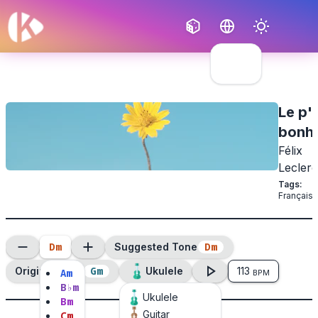
Français
English
Le p't
bonh
Félix
Leclerc
Tags
:
Français
D
m
D
m
Suggested Tone
G
m
Original Tone
Ukulele
113
A
m
BPM
B
♭
m
Ukulele
B
m
Guitar
C
m