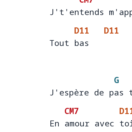
J't'entends m'ap
J't'en
tends m'ap
D11
D11
Tout bas
Tout 
bas   
G
J'espère de pas 
J'espère de p
as 
CM7
D1
En amour avec to
En 
amour avec 
to