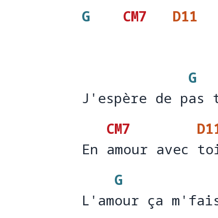
G
CM7
D11
G
J'espère de pas 
J'espère de p
as 
CM7
D1
En amour avec to
En 
amour avec 
to
G
L'amour ça m'fai
L'am
our ça m'fai