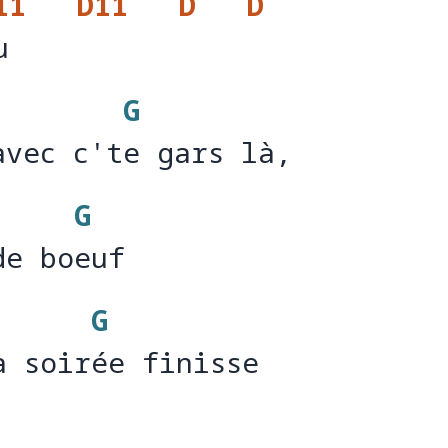
11
D11
D
D
u
u    
G
avec c'te gars là, 
avec c't
e gars là
G
de boeuf
de bo
eu
G
a soirée finisse 
a soir
ée finisse 