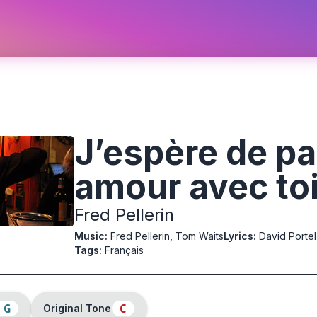
J’espère de p
amour avec to
Fred Pellerin
Music
:
Fred Pellerin, Tom Waits
Lyrics
:
David Porte
Tags
:
Français
G
C
Original Tone