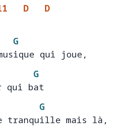
11
D
D
G
musique qui joue, 
mus
ique qui joue,
G
r qui bat
r qui b
at
G
e tranquille mais là, 
e tranqu
ille mais là,     