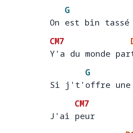
G
On est bin tassé
On 
est bin tassé
CM7
Y'a du monde par
Y'a du monde par
G
Si j't'offre une
Si j't'
offre une
CM7
J'ai peur 
J'ai 
peur