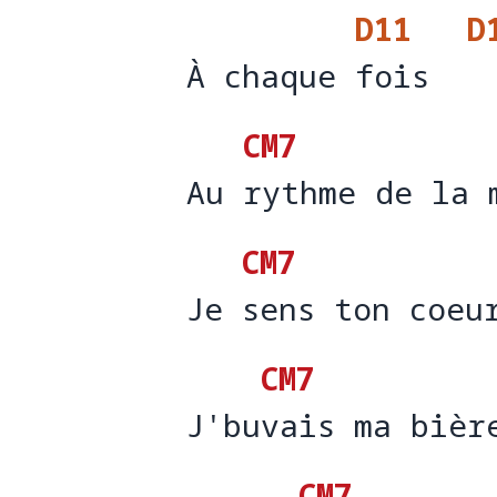
D11
D
À chaque fois
À chaque 
fois  
CM7
Au rythme de la 
Au 
rythme de la 
CM7
Je sens ton coeu
Je 
sens ton coeu
CM7
J'buvais ma bièr
J'bu
vais ma bièr
CM7