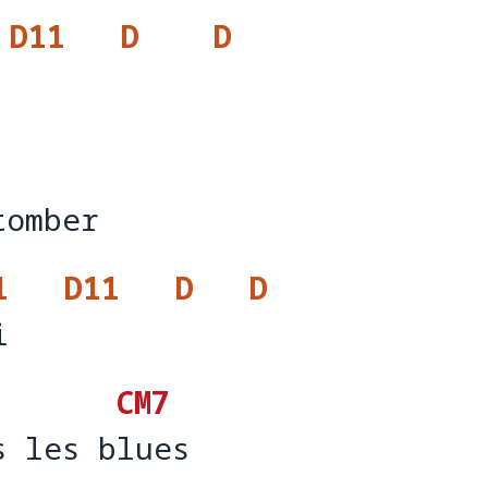
D11
D
D
tomber 
tomber
1
D11
D
D
i
i   
CM7
s les blues 
s les b
lue