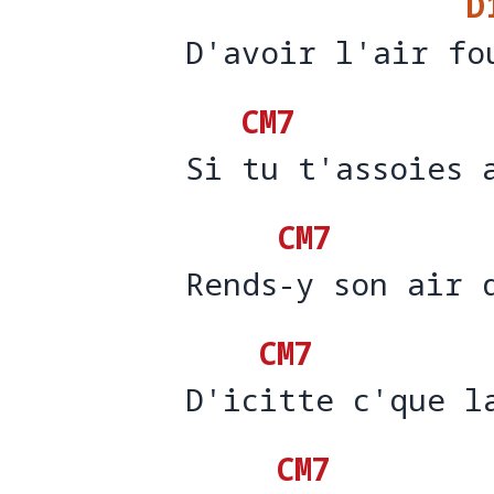
D
D'avoir l'air fo
D'avoir l'air f
o
CM7
Si tu t'assoies 
Si 
tu t'assoies 
CM7
Rends-y son air 
Rends
-y son air 
CM7
D'icitte c'que l
D'ic
itte c'que l
CM7