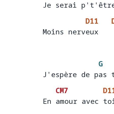
Je serai p't'êtr
Je se
rai p't'êtr
D11
Moins nerveux
Moins nerv
eux   
G
J'espère de pas 
J'espère de p
as 
CM7
D1
En amour avec to
En 
amour avec 
to