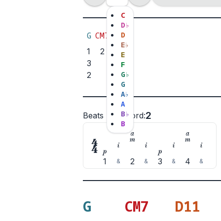
C
D
♭
G
CM7
D11
D
D
E
♭
1
2
3
1
E
3
1
2
F
G
♭
2
2
3
G
A
♭
A
B
♭
2
Beats per chord
:
B











1
2
3
4
&
&
&
&
G
CM7
D11