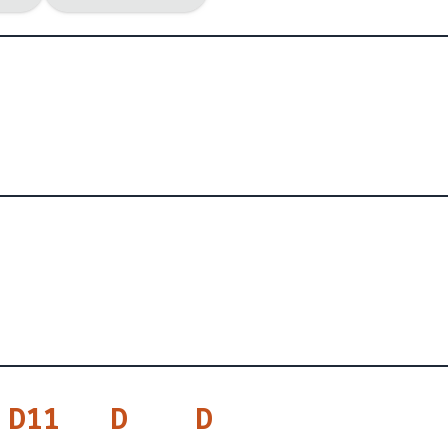
D11
D
D