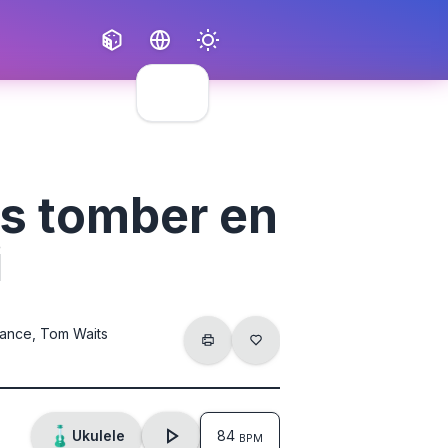
Français
English
as tomber en
i
lance, Tom Waits
Ukulele
84
BPM