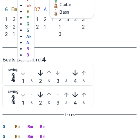
Guitar
E
♭
G
Em
Bm
D
D7
A
A7
G7
C
Am
F♯
E
Bass
F
1
3
3
1
1
2
1
2
3
2
3
G
♭
3
2
2
2
1
1
2
G
2
1
3
3
A
♭
A
B
♭
B
4
Beats per chord
:
swing

1
2
3
4
&
&
&
&
swing

1
2
3
4
&
&
&
&
Intro
G
Em
Bm
Bm
G
Em
Bm
Bm