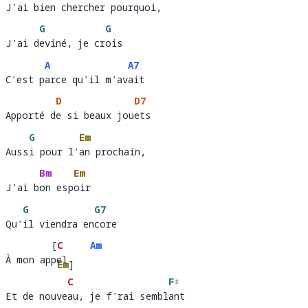
J'ai bien chercher pourquoi, 
J'ai bi
en chercher pourqu
oi,   
G
G
J'ai deviné, je crois
J'ai d
eviné, je cr
o
A
A7
C'est parce qu'il m'avait 
C'est p
arce qu'il m'av
ait         
D
D7
Apporté de si beaux jouets
Apporté d
e si beaux jou
et
G
Em
Aussi pour l'an prochain, 
Auss
i pour l'
an prochain,  
Bm
Em
J'ai bon espoir
J'ai b
on esp
oir 
G
G7
Qu'il viendra encore 
Qu'
il viendra en
core 
[
C
Am
À mon appel
À mon ap
el 
Em
]
C
F♯
Et de nouveau, je f'rai semblant 
Et de nouve
au, je f'rai sembl
ant  