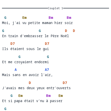
Couplet 1
G
Em
Bm
Bm
Moi, j'ai vu petite maman hier soir
M
oi, j'ai 
vu petite mam
an hier s
oi
G
G
D
D
En train d'embrasser le Père Noël
En train d'embrass
er le Père No
ël  
D7
D7
Ils étaient sous le gui 
Ils 
étaient sous le g
ui
G
G
Et me croyaient endormi
Et me cr
oyaient endorm
i
A
A7
Mais sans en avoir l'air, 
Mais s
ans en avoir l'
air,    
D
D7
J'avais mes deux yeux entr'ouverts
J'avais mes d
eux yeux entr'ouv
er
G
Em
Bm
Em
Et si papa était v'nu à passer
Et s
i pa
pa était v'nu 
à pass
er 
G