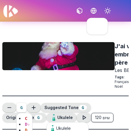
Français
English
J'ai 
embra
père 
Les BB
Tags
:
Français
,
Noël
G
G
Suggested Tone
G
Original Tone
Ukulele
120
C
BPM
D
♭
Ukulele
D