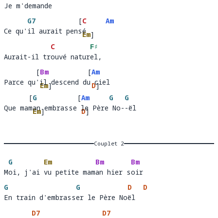
Je m'demande 
J
e m'demande 
G7
[
C
Am
Ce qu'il aurait pensé
Ce qu'
il aurait pen
é  
Em
]
C
F♯
Aurait-il trouvé naturel, 
Aurait-il tr
ouvé natur
el, 
[
Bm
[
Am
Parce qu'il descend du ciel
Parce qu
il desc
Em
]
 du c
el   
D
]
[
G
[
Am
G
G
end
Que maman embrasse le Père No--ël
Que ma
an 
Em
]
rasse le
Père 
D
]
--
ël  
emb
No
Couplet 2
G
Em
Bm
Bm
Moi, j'ai vu petite maman hier soir
M
oi, j'ai 
vu petite mam
an hier s
oi
G
G
D
D
En train d'embrasser le Père Noël
En train d'embrass
er le Père No
ël  
D7
D7