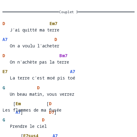
î--
Couplet 3
D
Em7
   J'ai quitté ma terre 
   J'ai quitté ma t
erre  
A7
D
   On a voulu l'acheter
   On a voulu l'achet
er
D
Bm7
   On n'achète pas la terre 
   On n'achète pas la t
erre 
E7
A7
   La terre c'est moé pis toé
   La terre c'est moé pis t
oé 
G
D
   Un beau matin, vous verrez
   Un beau mat
in, vous verrez   
[
Em
[
D
Les flammes de ma fusée
Les 
lammes de 
A7
]
fu
ée  
D7
]
G
D
ma 
   Prendre le ciel
   Prendre le ci
el
[
E7sus4
A7