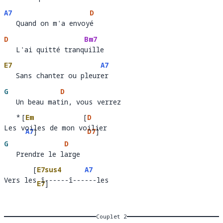
   J'ai quitté mon 
île 
A7
D
   Quand on m'a envoyé
   Quand on m'a envoy
é 
D
Bm7
   L'ai quitté tranquille 
   L'ai quitté tranq
uille  
E7
A7
   Sans chanter ou pleurer
   Sans chanter ou pleur
er 
G
D
   Un beau matin, vous verrez
   Un beau mat
in, vous verrez   
   *
[
Em
[
D
Les voiles de mon voilier
Les 
oiles de 
A7
]
 voil
er  
D7
]
G
D
mon
   Prendre le large 
   Prendre le l
arge      
[
E7sus4
A7
Vers les î------î------les
Vers le
 î------
E7
]
----
le
î--
Couplet 2