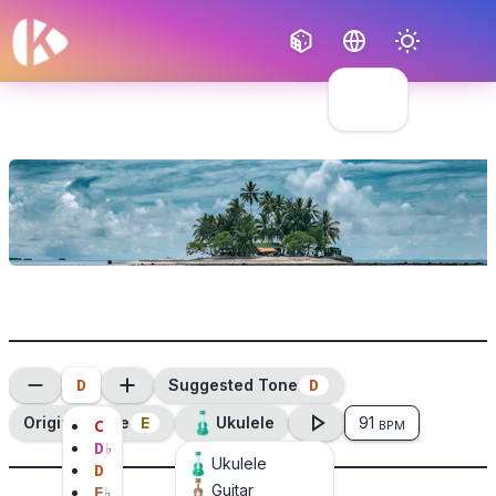
Français
English
D
D
Suggested Tone
E
Original Tone
Ukulele
91
C
BPM
D
♭
Ukulele
D
Guitar
E
♭