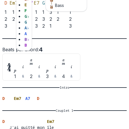
D
Em7
A7
Bm7
E7
G
Em
D7
E7sus4
E
Bass
F
1
1
1
1
1
3
1
1
G
♭
2
2
2
3
2
2
2
G
3
3
2
1
3
A
♭
A
B
♭
B
4
Beats per chord
:











1
2
3
4
&
&
&
&
Intro
D
Em7
A7
D
Couplet 1
D
Em7
   J'ai quitté mon île 