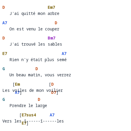
D
Em7
   J'ai quitté mon arbre
   J'ai quitté mon 
arbre
A7
D
   On est venu le couper
   On est venu le coup
er
D
Bm7
   J'ai trouvé les sables
   J'ai trouvé les 
sables
E7
A7
   Rien n'y était plus semé
   Rien n'y était plus se
mé 
G
D
   Un beau matin, vous verrez
   Un beau mat
in, vous verrez   
[
Em
[
D
Les voiles de mon voilier
Les 
oiles de 
A7
]
 voil
er  
D7
]
G
D
mon
   Prendre le large 
   Prendre le l
arge      
[
E7sus4
A7
Vers les î------î------les
Vers le
 î------
E7
]
----
le