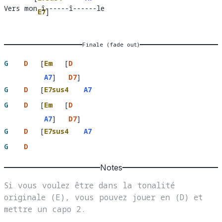
Vers mon î------î------le
Vers mo
 î------
E7
]
----
le
î--
Finale (fade out)
G
D
[
Em
[
D
A7
]
D7
]
G
D
[
E7sus4
A7
E7
]
G
D
[
Em
[
D
A7
]
D7
]
G
D
[
E7sus4
A7
E7
]
G
D
Notes
Si vous voulez être dans la tonalité 
originale (E), vous pouvez jouer en (D) et 
mettre un capo 2.
