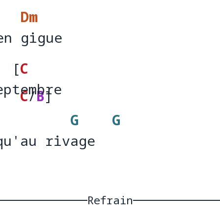
Dm
en gigue 
en 
gig
[
C
eptembre
ep
embr
C
/
B
]
G
G
e   
qu'au rivage
qu'au riv
age  
Refrain