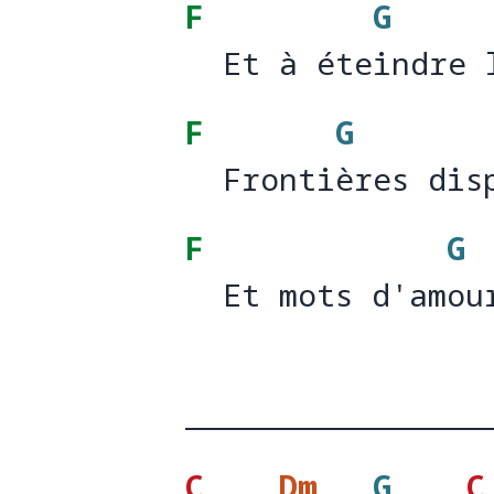
F
G
  Et à éteindre 
  Et à éte
indre 
F
G
  Frontières dis
  Fronti
ères dis
F
G
  Et mots d'amou
  Et mots d'am
ou
C
Dm
G
C