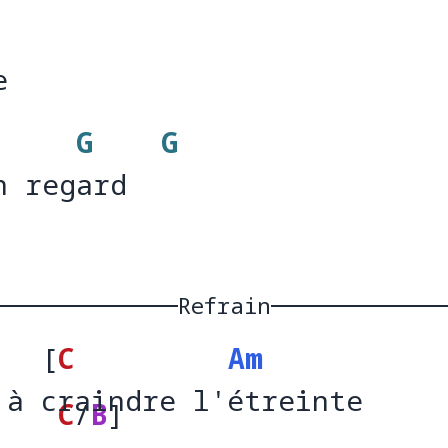
e
e
]
G
G
n regard
n reg
ard  
Refrain
[
C
Am
 à craindre l'étreinte
 à 
rai
C
/
B
]
 l'étr
ei