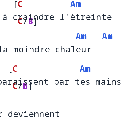
[
C
Am
 à craindre l'étreinte
 à 
rai
C
/
B
]
 l'étr
ei
Am
Am
ndre
la moindre chaleur
la moindre chal
eur  
[
C
Am
paraissent par tes mains
pa
aissent 
C
/
B
]
tes m
ai
par 
r deviennent 
r deviennent 
)