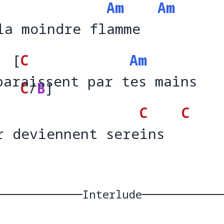
Am
Am
ndre
la moindre flamme
la moindre fl
amme  
[
C
Am
paraissent par tes mains
pa
aissent 
C
/
B
]
tes m
ai
C
C
par 
r deviennent sereins
r deviennent sere
ins  
Interlude