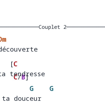
Couplet 2
Dm
découverte 
décou
[
C
ta tendresse
ta 
endres
C
/
B
]
G
G
se  
 ta douceur
 ta douc
eur  