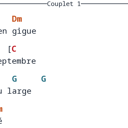
Couplet 1
Dm
en gigue 
en 
gig
[
C
eptembre
ep
e
G
G
u large
u l
arge  
m
é   
é  