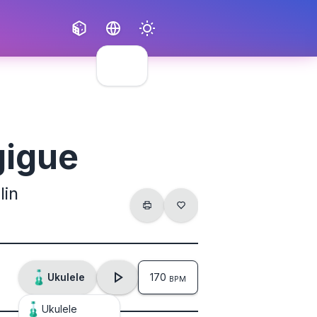
Français
English
 gigue
lin
Ukulele
170
BPM
Ukulele