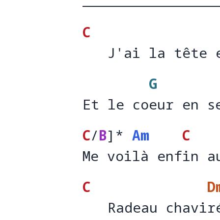
C
   J'ai la tête 
   J'ai la tête 
G
Et le coeur en s
Et le co
eur en s
C
/
B
]
* 
Am
C
Me voilà enfin a
Me v
oi
là enf
in a
C
D
   Radeau chavir
   Radeau chavi
r