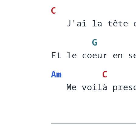
C
   J'ai la tête 
   J'ai la tête 
G
Et le coeur en s
Et le co
eur en s
Am
C
   Me voilà pres
   Me voil
à pres