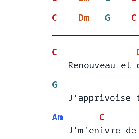
C
Dm
G
C
C
   Renouveau et 
   Renouveau et 
G
   J'apprivoise 
   J'apprivoise 
Am
C
   J'm'enivre de
   J'm'en
ivre de