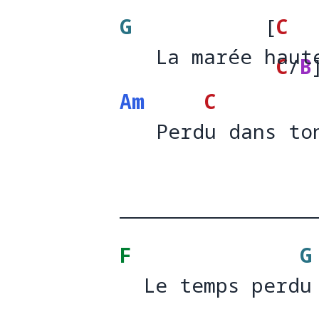
G
[
C
   La marée haut
   La marée 
aut
C
/
B
Am
C
   Perdu dans to
   Perd
u dans to
F
G
  Le temps perdu
  Le temps perd
u