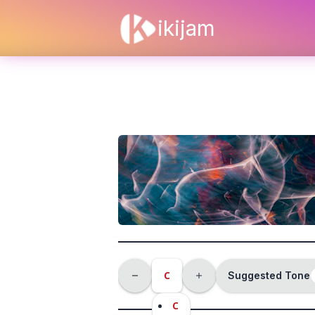
ikijam
C
Suggested Tone
C