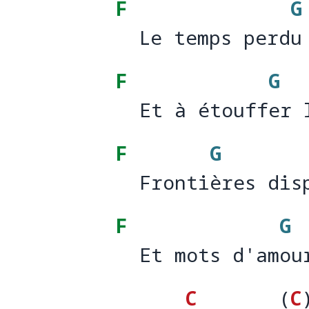
F
G
  Le temps perdu
  Le temps perd
u
F
G
  Et à étouffer 
  Et à étouff
er 
F
G
  Frontières dis
  Fronti
ères dis
F
G
  Et mots d'amou
  Et mots d'am
ou
C
(
C