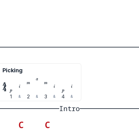
Picking









1
2
3
4
&
&
&
&
Intro
C
C