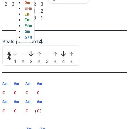
D
m
2
3
1
2
2
3
E
♭
m
2
3
1
2
E
m
3
1
3
1
F
m
F
♯
m
G
m
G
♯
m
4
Beats per chord
:

1
2
3
4
&
&
&
&
Am
Am
Am
Am
C
C
C
C
Am
Am
Am
Am
C
C
C
(
C
)
Am
Am