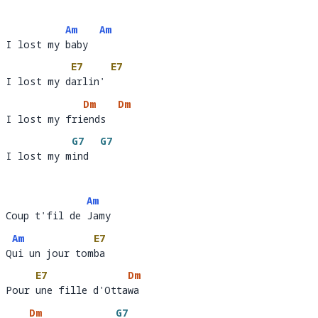
Am
Am
I lost my baby
I lost my 
baby  
E7
E7
I lost my darlin'
I lost my d
arlin' 
Dm
Dm
I lost my friends
I lost my fri
ends  
G7
G7
I lost my mind
I lost my m
ind  
Am
Coup t'fil de Jamy
Coup t'fil de 
Jamy 
Am
E7
Qui un jour tomba
Q
ui un jour tom
ba 
E7
Dm
Pour une fille d'Ottawa
Pour 
une fille d'Otta
wa 
Dm
G7