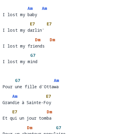
Am
Am
I lost my baby
I lost my 
baby  
E7
E7
I lost my darlin'
I lost my d
arlin' 
Dm
Dm
I lost my friends
I lost my fri
ends  
G7
I lost my mind
I lost my m
ind
G7
Am
Pour une fille d'Ottawa
Pour 
une fille d'Otta
wa   
Am
E7
Grandie à Sainte-Foy
Gran
die à Sainte-F
oy 
E7
Dm
Et qui un jour tomba
Et q
ui un jour tom
ba 
Dm
G7
Pour un chanteur populaire