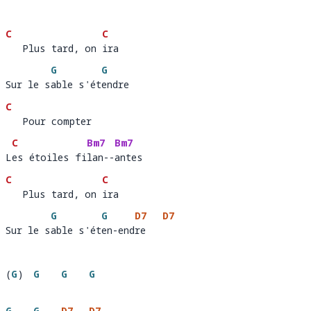
C
C
   Plus tard, on ira 
   Plus tard, on 
ira
G
G
Sur le sable s'étendre
Sur le s
able s'ét
e
C
   Pour compter 
   Pour compter         
C
Bm7
Bm7
Les étoiles filan--antes
L
es étoiles fi
lan--
ant
C
C
   Plus tard, on ira 
   Plus tard, on 
ira  
G
G
D7
D7
Sur le sable s'éten-endre
Sur le s
able s'ét
en-end
re   
(
G
)
G
G
G
G
G
D7
D7