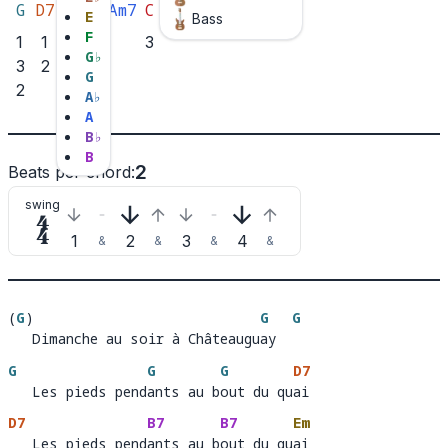
G
D7
B7
Em
Am7
C
Bm7
E
Bass
F
1
1
3
3
3
G
♭
3
2
2
2
G
2
1
1
A
♭
A
B
♭
B
2
Beats per chord
:
swing

1
2
3
4
&
&
&
&
(
G
)
G
G
   Dimanche au soir à Châteauguay
Dimanche au soir à Châteaugu
ay  
G
G
G
D7
   Les pieds pendants au bout du quai
   Les pieds pend
ants au b
out du qu
ai
D7
B7
B7
Em
   Les pieds pendants au bout du quai