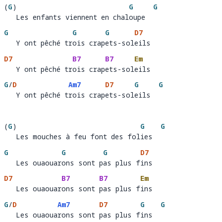
(
G
)
G
G
   Les enfants viennent en chaloupe
Les enfants viennent en chal
oupe  
G
G
G
D7
   Y ont pêché trois crapets-soleils
   Y ont pêché tr
ois crap
ets-sol
ei
D7
B7
B7
Em
   Y ont pêché trois crapets-soleils
   Y ont pêché tr
ois crap
ets-sol
eils
G
/
D
Am7
D7
G
G
   Y ont pêché trois crapets-soleils
   Y ont pêché t
rois crap
ets-sol
eils  
(
G
)
G
G
   Les mouches à feu font des folies
Les mouches à feu font des fol
ies  
G
G
G
D7
   Les ouaouarons sont pas plus fins
   Les ouaouar
ons sont p
as plus f
in
D7
B7
B7
Em
   Les ouaouarons sont pas plus fins
   Les ouaouar
ons sont 
pas plus f
ins
G
/
D
Am7
D7
G
G
   Les ouaouarons sont pas plus fins
   Les ouaoua
rons sont 
pas plus f
ins  