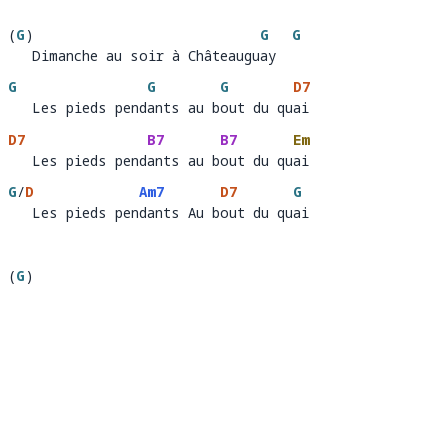
(
G
)
G
G
   Dimanche au soir à Châteauguay
Dimanche au soir à Châteaugu
ay  
G
G
G
D7
   Les pieds pendants au bout du quai
   Les pieds pend
ants au b
out du qu
ai
D7
B7
B7
Em
   Les pieds pendants au bout du quai
   Les pieds pend
ants au b
out du qu
ai  
G
/
D
Am7
D7
G
   Les pieds pendants Au bout du quai
   Les pieds pen
dants Au b
out du qu
ai
(
G
)