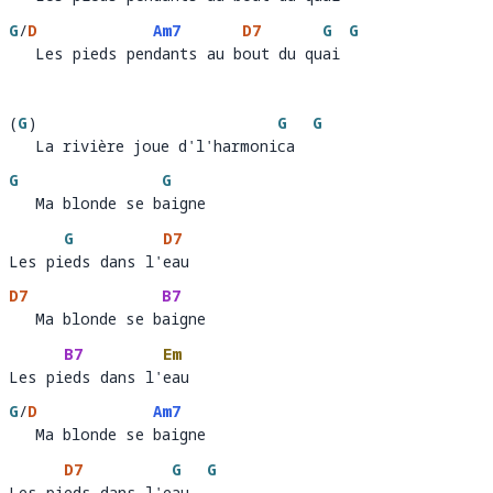
   Les pieds pend
ants au b
out du qu
ai  
G
/
D
Am7
D7
G
G
   Les pieds pendants au bout du quai
   Les pieds pen
dants au b
out du qu
ai 
(
G
)
G
G
   La rivière joue d'l'harmonica
La rivière joue d'l'harmoni
ca  
G
G
   Ma blonde se baigne 
   Ma blonde se b
aigne
G
D7
Les pieds dans l'eau
Les pi
eds dans l'
ea
D7
B7
   Ma blonde se baigne 
   Ma blonde se b
aigne    
B7
Em
Les pieds dans l'eau
Les pi
eds dans l'
eau
G
/
D
Am7
   Ma blonde se baigne 
   Ma blonde se 
baigne
D7
G
G
Les pieds dans l'eau