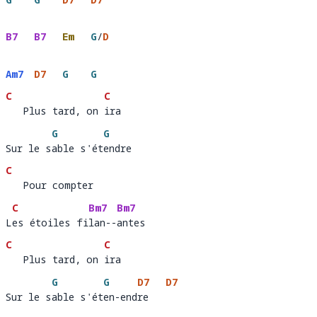
B7
B7
Em
G
/
D
Am7
D7
G
G
C
C
   Plus tard, on ira 
   Plus tard, on 
ira
G
G
Sur le sable s'étendre
Sur le s
able s'ét
e
C
   Pour compter 
   Pour compter         
C
Bm7
Bm7
Les étoiles filan--antes
L
es étoiles fi
lan--
ant
C
C
   Plus tard, on ira 
   Plus tard, on 
ira  
G
G
D7
D7
Sur le sable s'éten-endre
Sur le s
able s'ét
en-end
re   