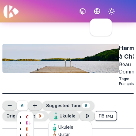
Français
English
Harmo
à Ch
Beau
Domma
Tags
:
Français
G
G
Suggested Tone
D
Original Tone
Ukulele
118
C
BPM
D
♭
Ukulele
D
Guitar
E
♭