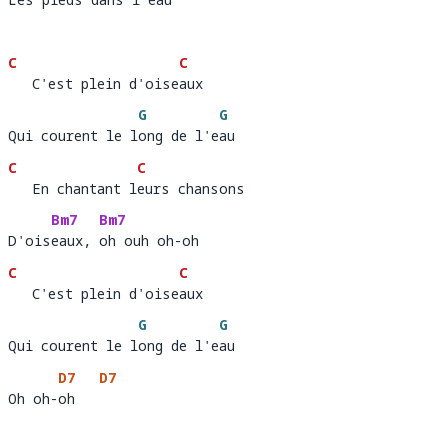
Les pi
eds dans l'e
au  
C
C
   C'est plein d'oiseaux 
   C'est plein d'oise
aux 
G
G
Qui courent le long de l'eau
Qui courent le l
ong de l'e
a
C
C
   En chantant leurs chansons 
   En chantant l
eurs chansons
Bm7
Bm7
D'oiseaux, oh ouh oh-oh
D'ois
eaux, 
oh 
C
C
   C'est plein d'oiseaux 
   C'est plein d'oise
aux       
G
G
Qui courent le long de l'eau 
Qui courent le l
ong de l'e
au
D7
D7
Oh oh-oh
Oh oh-
oh   