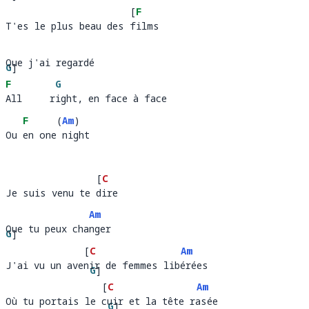
[
F
ur
T'es le plus beau des films
T'es le plus beau des 
i
Que j'ai regardé
Que j'ai r
G
]
ardé            
F
G
eg
All     right, en face à face
All     r
ight, en face 
F
(
Am
)
Ou en one night
Ou 
en one
nig
[
C
Je suis venu te dire
Je suis venu te 
ir
Am
Que tu peux changer
Que tu p
G
]
x chang
er 
[
C
Am
eu
J'ai vu un avenir de femmes libérées
J'ai vu un ave
ir de femmes l
G
]
ér
ée
[
C
Am
ib
Où tu portais le cuir et la tête rasée
Où tu portais le 
uir et la t
G
]
e ras
ée