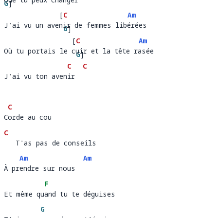
Que tu p
G
]
x chang
er 
[
C
Am
eu
J'ai vu un avenir de femmes libérées
J'ai vu un ave
ir de femmes l
G
]
ér
ée
[
C
Am
ib
Où tu portais le cuir et la tête rasée
Où tu portais le 
uir et la t
G
]
e ras
ée
C
C
êt
J'ai vu ton avenir
J'ai vu ton aven
ir  
C
Corde au cou
C
orde au cou
C
   T'as pas de conseils 
   T'as pas de consei
Am
Am
À prendre sur nous
À pr
endre sur nous  
F
Et même quand tu te déguises
Et même qu
a
G