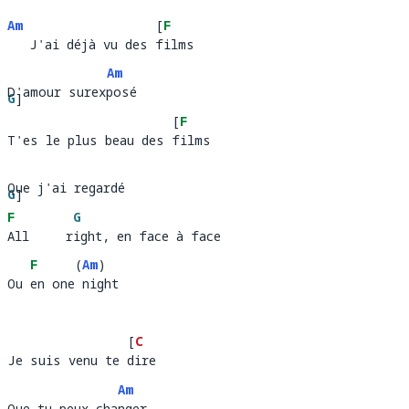
Am
[
F
   J'ai déjà vu des films
   J'ai déjà vu des 
i
Am
D'amour surexposé
D'amour s
G
]
expo
sé 
[
F
ur
T'es le plus beau des films
T'es le plus beau des 
i
Que j'ai regardé
Que j'ai r
G
]
ardé            
F
G
eg
All     right, en face à face
All     r
ight, en face 
F
(
Am
)
Ou en one night
Ou 
en one
nig
[
C
Je suis venu te dire
Je suis venu te 
ir
Am
Que tu peux changer