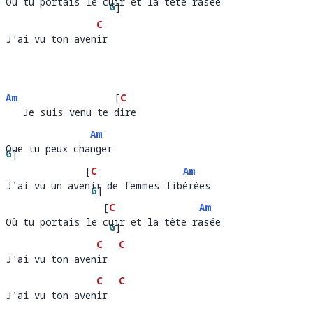
Où tu portais le cuir et la tête rasée
Où tu portais le 
uir et la t
G
]
e ras
ée
C
êt
J'ai vu ton avenir
J'ai vu ton aven
ir 
Am
[
C
   Je suis venu te dire
   Je suis venu te 
ir
Am
Que tu peux changer
Que tu p
G
]
x chang
er 
[
C
Am
eu
J'ai vu un avenir de femmes libérées
J'ai vu un ave
ir de femmes l
G
]
ér
ée
[
C
Am
ib
Où tu portais le cuir et la tête rasée
Où tu portais le 
uir et la t
G
]
e ras
ée
C
C
êt
J'ai vu ton avenir                    
J'ai vu ton aven
ir  
C
C
J'ai vu ton avenir
J'ai vu ton aven
ir  