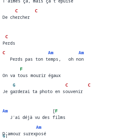
T'aimes ça, mais ça t'épuise
T'aimes ç
a
C
C
De chercher
De ch
ercher  
C
Perds
P
erds  
C
Am
Am
   Perds pas ton temps,   oh non
   Perds pas ton t
emps,   oh n
on
F
On va tous mourir égaux
On va t
o
G
C
C
Je garderai ta photo en souvenir
Je g
arderai ta photo en s
ouvenir  
Am
[
F
   J'ai déjà vu des films
   J'ai déjà vu des 
i
Am
D'amour surexposé
D'amour s
G
]
expo
sé 