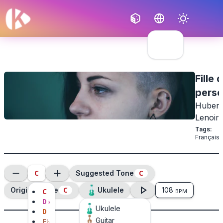
Français
English
Fille 
perso
Hubert
Lenoir
Tags
:
Français
C
C
Suggested Tone
C
Original Tone
Ukulele
108
C
BPM
D
♭
Ukulele
D
Guitar
E
♭