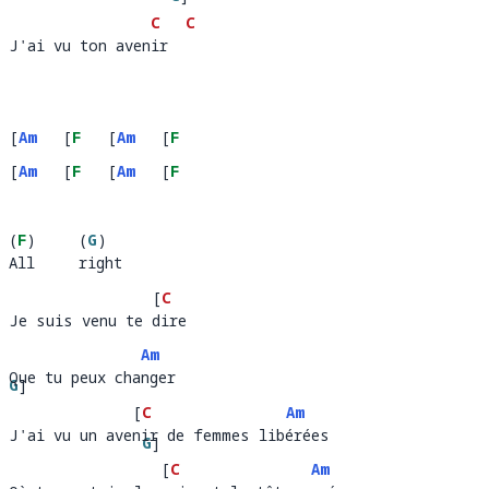
C
C
êt
J'ai vu ton avenir
J'ai vu ton aven
ir  
[
Am
[
F
[
Am
[
F
G
]
G
]
G
]
G
]
[
Am
[
F
[
Am
[
F
G
]
G
]
G
]
G
]
(
F
)
(
G
)
All     right     
ll
ig
[
C
Je suis venu te dire
Je suis venu te 
ir
Am
Que tu peux changer
Que tu p
G
]
x chang
er 
[
C
Am
eu
J'ai vu un avenir de femmes libérées
J'ai vu un ave
ir de femmes l
G
]
ér
ée
[
C
Am
ib