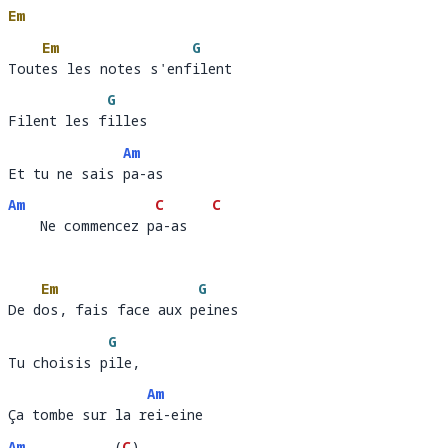
Em
Em
G
Toutes les notes s'enfilent
Tout
es les notes s'enf
i
G
Filent les filles
Filent les f
i
Am
Et tu ne sais pa-as
Et tu ne sais 
pa-as 
Am
C
C
    Ne commencez pa-as
    Ne commencez p
a-as   
Em
G
De dos, fais face aux peines
De d
os, fais face aux p
e
G
Tu choisis pile, 
Tu choisis p
ile,                                
Am
Ça tombe sur la rei-eine
Ça tombe sur la r
ei-
Am
(
C
)