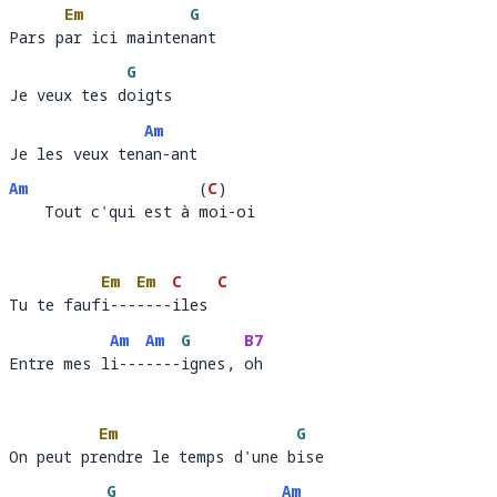
Em
G
Pars par ici maintenant
Pars p
ar ici mainten
a
G
Je veux tes doigts
Je veux tes d
o
Am
Je les veux tenan-ant
Je les veux ten
an-a
Am
(
C
)
    Tout c'qui est à moi-oi
    Tout c'qui est à 
oi
-o
Em
Em
C
C
Tu te faufi-------iles 
Tu te fauf
i---
----
iles 
Am
Am
G
B7
Entre mes li-------ignes, oh
Entre mes l
i---
----
ignes, 
oh
Em
G
On peut prendre le temps d'une bise
On peut pr
endre le temps d'une b
i
G
Am