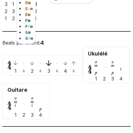
D
m
3
1
2
3
3
E
♭
m
2
3
2
E
m
1
2
1
F
m
F
♯
m
G
m
G
♯
m
4
Beats per chord
:
Ukulélé







1
2
3
4
&
&
&
&


1
2
3
4
Guitare








1
2
3
4