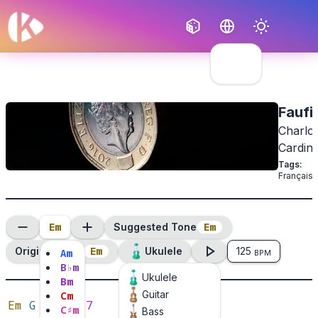
Français
English
Faufi
Charlot
Cardin
Tags
:
Français
E
m
E
m
Suggested Tone
E
m
Original Tone
Ukulele
125
A
m
BPM
B
♭
m
Ukulele
B
m
Guitar
C
m
Em
G
Am
C
B7
C
♯
m
Bass