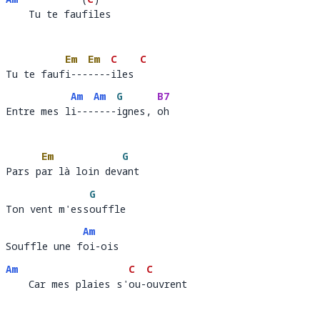
    Tu te faufiles
    Tu te fau
il
Em
Em
C
C
Tu te faufi-------iles 
Tu te fauf
i---
----
iles 
Am
Am
G
B7
Entre mes li-------ignes, oh
Entre mes l
i---
----
ignes, 
oh
Em
G
Pars par là loin devant
Pars p
ar là loin dev
a
G
Ton vent m'essouffle
Ton vent m'ess
o
Am
Souffle une foi-ois
Souffle une f
oi
Am
C
C
    Car mes plaies s'ou-ouvrent
    Car mes plaies s'
ou-
o