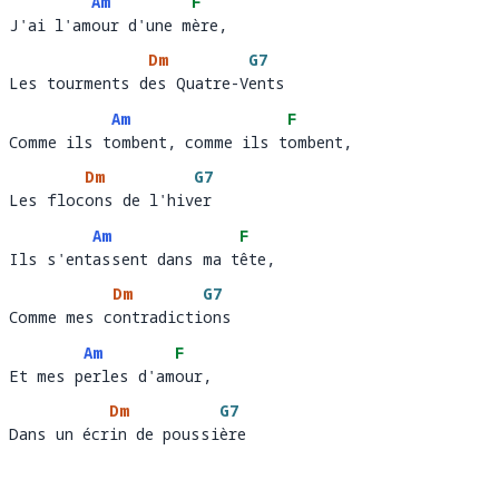
Am
F
J'ai l'amour d'une mère, 
J'ai l'am
our d'une m
ère,  
Dm
G7
Les tourments des Quatre-Vents
Les tourments d
es Quatre-V
ent
Am
F
Comme ils tombent, comme ils tombent, 
Comme ils t
ombent, comme ils t
ombent,  
Dm
G7
Les flocons de l'hiver
Les floc
ons de l'hiv
er 
Am
F
Ils s'entassent dans ma tête, 
Ils s'ent
assent dans ma t
ête,
Dm
G7
Comme mes contradictions
Comme mes c
ontradicti
ons
Am
F
Et mes perles d'amour, 
Et mes p
erles d'am
our,
Dm
G7
Dans un écrin de poussière
Dans un écr
in de poussi
ère