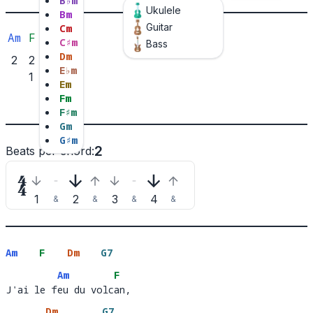
B
♭
m
Ukulele
B
m
Guitar
C
m
Am
F
Dm
G7
C
♯
m
Bass
D
m
2
2
2
2
E
♭
m
1
3
1
E
m
1
3
F
m
F
♯
m
G
m
G
♯
m
2
Beats per chord
:

1
2
3
4
&
&
&
&
Am
F
Dm
G7
Am
F
J'ai le feu du volcan, 
J'ai le f
eu du volc
an,
Dm
G7