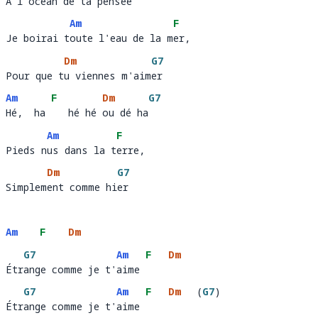
À l'océan de ta pensée
À l'océ
an de ta pens
ée 
Am
F
Je boirai toute l'eau de la mer, 
Je boirai t
oute l'eau de la m
er,  
Dm
G7
Pour que tu viennes m'aimer
Pour que t
u viennes m'aim
er 
Am
F
Dm
G7
Hé,  ha    hé hé ou dé ha
Hé,  ha 
   hé hé 
ou dé ha
Am
F
Pieds nus dans la terre, 
Pieds n
us dans la t
erre,
Dm
G7
Simplement comme hier
Simplem
ent comme hi
er 
Am
F
Dm
G7
Am
F
Dm
Étrange comme je t'aime
Étr
ange comme je t'
aime 
G7
Am
F
Dm
(
G7
)
Étrange comme je t'aime
Étr
ange comme je t'
aime 