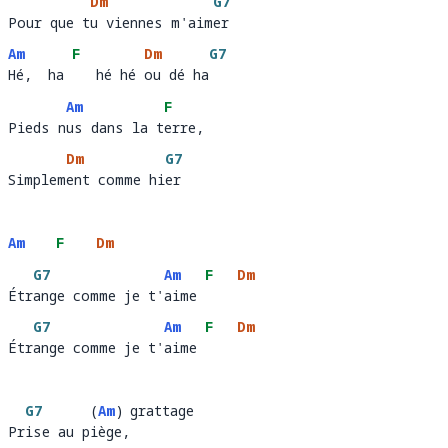
Dm
G7
Pour que tu viennes m'aimer
Pour que t
u viennes m'aim
er 
Am
F
Dm
G7
Hé,  ha    hé hé ou dé ha
Hé,  ha 
   hé hé 
ou dé ha
Am
F
Pieds nus dans la terre, 
Pieds n
us dans la t
erre,
Dm
G7
Simplement comme hier
Simplem
ent comme hi
er 
Am
F
Dm
G7
Am
F
Dm
Étrange comme je t'aime
Étr
ange comme je t'
aime 
G7
Am
F
Dm
Étrange comme je t'aime
Étr
ange comme je t'
aime 
G7
(
Am
)
 grattage
Prise au piège, 
Pr
ise au p
ège
,        