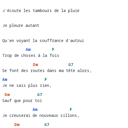
J'écoute les tambours de la pluie
Je pleure autant 
Qu'en voyant la souffrance d'autrui
Am
F
Trop de choses à la fois
Trop de ch
oses à la f
o
Dm
G7
Se font des routes dans ma tête alors, 
Se font des r
outes dans ma t
ête alors,     
Am
F
Je ne sais plus rien, 
Je ne sais plus ri
en,
Dm
G7
Sauf que pour toi
S
auf que pour t
oi
Am
F
Je creuserai de nouveaux sillons, 
Je creuserai 
de nouveaux sill
ons,
Dm
G7