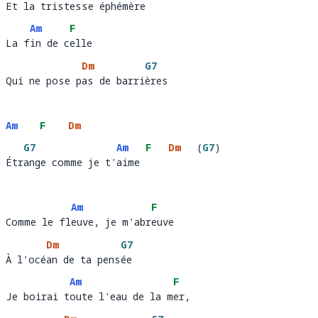
Et la tristesse éphémère
Et la trist
esse éphém
ère
Am
F
La fin de celle 
La f
in de c
ell
Dm
G7
Qui ne pose pas de barrières
Qui ne pose p
as de barri
ère
Am
F
Dm
G7
Am
F
Dm
(
G7
)
Étrange comme je t'aime
Étr
ange comme je t'
aime 
Am
F
Comme le fleuve, je m'abreuve 
Comme le fl
euve, je m'abr
euve   
Dm
G7
À l'océan de ta pensée
À l'océ
an de ta pens
ée 
Am
F
Je boirai toute l'eau de la mer, 
Je boirai t
oute l'eau de la m
er,  