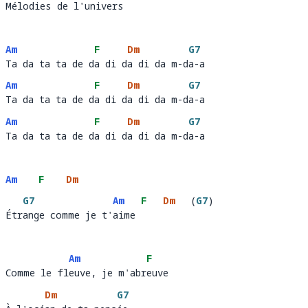
Mélodies de l'univers
Mélod
ies de l'univ
er
Am
F
Dm
G7
Ta da ta ta de da di da di da m-da-a
Ta da ta ta de d
a di d
a di da m-d
a-a
Am
F
Dm
G7
Ta da ta ta de da di da di da m-da-a
Ta da ta ta de d
a di d
a di da m-d
a-a
Am
F
Dm
G7
Ta da ta ta de da di da di da m-da-a
Ta da ta ta de d
a di d
a di da m-d
a-a
Am
F
Dm
G7
Am
F
Dm
(
G7
)
Étrange comme je t'aime
Étr
ange comme je t'
aime 
Am
F
Comme le fleuve, je m'abreuve 
Comme le fl
euve, je m'abr
euve   
Dm
G7