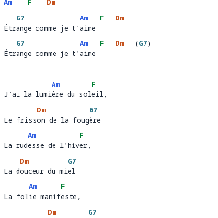
Am
F
Dm
G7
Am
F
Dm
Étrange comme je t'aime
Étr
ange comme je t'
aime 
G7
Am
F
Dm
(
G7
)
Étrange comme je t'aime
Étr
ange comme je t'
aime 
Am
F
J'ai la lumière du soleil, 
J'ai la lumi
ère du sol
eil, 
Dm
G7
Le frisson de la fougère
Le friss
on de la foug
ère
Am
F
La rudesse de l'hiver, 
La rud
esse de l'hiv
er,
Dm
G7
La douceur du miel
La d
ouceur du mi
el 
Am
F
La folie manifeste, 
La fol
ie manif
este,  
Dm
G7