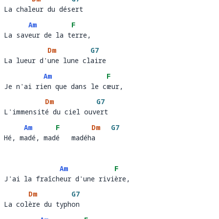
La chaleur du désert
La chal
eur du dés
ert
Am
F
La saveur de la terre, 
La sav
eur de la t
err
Dm
G7
La lueur d'une lune claire
La lueur d'
une lune cl
air
Am
F
Je n'ai rien que dans le cœur, 
Je n'ai ri
en que dans le c
œur,   
Dm
G7
L'immensité du ciel ouvert
L'immensit
é du ciel ouv
ert   
Am
F
Dm
G7
Hé, madé, madé   madéha 
Hé, m
adé, mad
é   madéh
a    
Am
F
J'ai la fraîcheur d'une rivière, 
J'ai la fraîch
eur d'une rivi
ère
Dm
G7
La colère du typhon
La col
ère du typh
on 