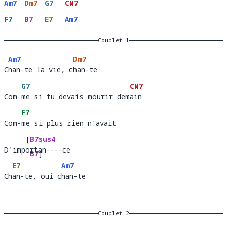
Am7
Dm7
G7
CM7
F7
B7
E7
Am7
Couplet 1
Am7
Dm7
Chan-te la vie, chan-te 
C
han-te la vie, c
han-te
G7
CM7
Com-me si tu devais mourir demain
Com-
me si tu devais mourir dem
ain 
F7
Com-me si plus rien n'avait 
Com-
me si plus rien n'avait    
[
B7sus4
D'importan----ce 
D'imp
rtan----
B7
]
E7
Am7
ce 
Chan-te, oui chan-te
Ch
an-te, oui c
han-
Couplet 2