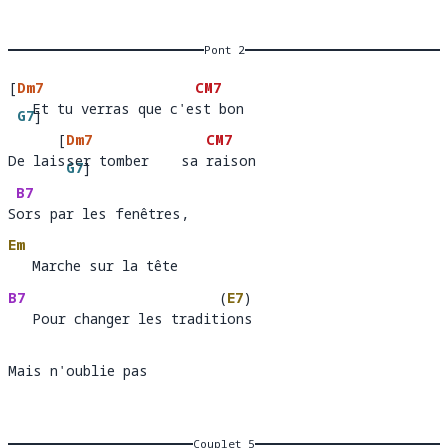
Pont 2
[
Dm7
CM7
   Et tu verras que c'est bon 
  Et tu ver
G7
]
 que c'est 
bon         
[
Dm7
CM7
ras
De laisser tomber    sa raison
De lai
ser tomber 
G7
]
sa rai
son
B7
Sors par les fenêtres, 
S
ors par les fenêtres,            
Em
   Marche sur la tête 
   Marche sur la tê
B7
(
E7
)
   Pour changer les traditions
   Pour changer les tradit
ons
Mais n'oublie pas
Couplet 5