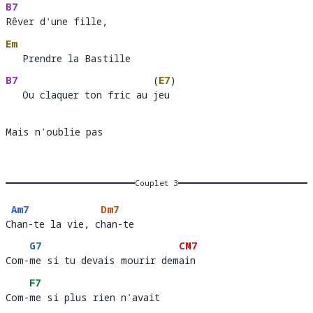
B7
Rêver d'une fille, 
Rêver d'une fille,                  
Em
   Prendre la Bastille 
B7
(
E7
)
   Ou claquer ton fric au jeu
   Ou claquer ton fric au 
eu 
Mais n'oublie pas
Couplet 3
Am7
Dm7
Chan-te la vie, chan-te 
C
han-te la vie, c
han-te
G7
CM7
Com-me si tu devais mourir demain
Com-
me si tu devais mourir dem
ain 
F7
Com-me si plus rien n'avait 
Com-
me si plus rien n'avait    