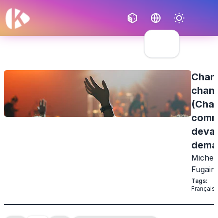
Français
English
Chant
chan
(Cha
comme
devai
dema
Michel
Fugain
Tags
:
Français