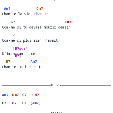
Am7
Dm7
Chan-te la vie, chan-te 
C
han-te la vie, c
han-te
G7
CM7
Com-me si tu devais mourir demain
Com-
me si tu devais mourir dem
ain 
F7
Com-me si plus rien n'avait 
Com-
me si plus rien n'avait    
[
B7sus4
D'importan----ce 
D'imp
rtan----
B7
]
E7
Am7
ce 
Chan-te, oui chan-te
Ch
an-te, oui c
han-
Finale
Am7
Dm7
G7
CM7
F7
B7
E7
(
Am7
)