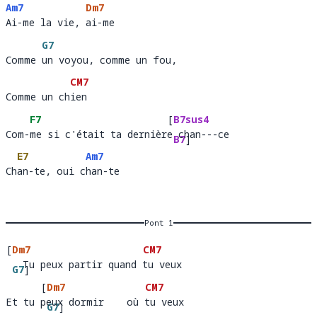
Am7
Dm7
Ai-me la vie, ai-me 
Ai-me la vie, 
ai-me     
G7
Comme un voyou, comme un fou, 
Comme 
un voyou, c
CM7
Comme un chien
Comme un ch
ien 
F7
[
B7sus4
Com-me si c'était ta dernière chan---ce 
Com-
me si c'était ta dernièr
 chan---
B7
]
E7
Am7
ce 
Chan-te, oui chan-te
Ch
an-te, oui c
han-
Pont 1
[
Dm7
CM7
   Tu peux partir quand tu veux 
  Tu peux par
G7
]
 quand tu 
veux   
[
Dm7
CM7
tir
Et tu peux dormir    où tu veux
Et tu 
eux dormir 
G7
]
où tu 
veux