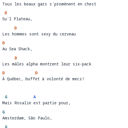
Tous les beaux gars s'promènent en chest
Tous l
e
D
Su'l Plateau, 
S
u'l Plateau,
D
Les hommes sont sexy du cerveau
Les h
o
D
Au Sea Shack, 
Au Sea Shack
D
Les mâles alpha montrent leur six-pack
Les m
â
D
D
À Québec, buffet à volonté de mecs!
À Québec, buff
e
G
A
Mais Rosalie est partie pour, 
M
ais Rosalie 
est partie pour, 
G
Amsterdam, São Paulo, 
Amsterdam, São Paulo,
G