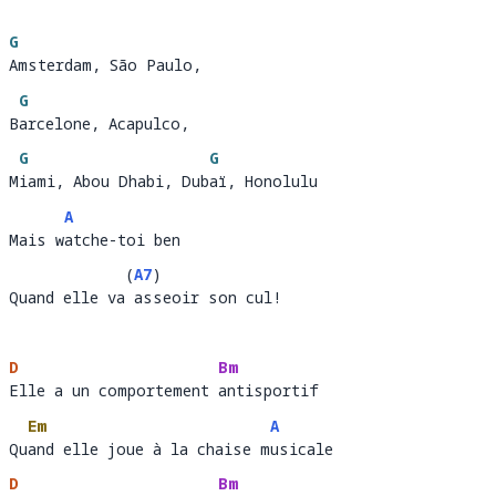
G
Amsterdam, São Paulo, 
Amsterdam, São Paulo
G
Barcelone, Acapulco, 
B
a
G
G
Miami, Abou Dhabi, Dubaï, Honolulu
M
iami, Abou Dhabi, Dub
a
A
Mais watche-toi ben 
Mais w
atche-toi ben
(
A7
)
Quand elle va asseoir son cul!
Quand elle va
ass
D
Bm
Elle a un comportement antisportif 
Elle a un comportement 
antisportif
Em
A
Quand elle joue à la chaise musicale
Qu
and elle joue à la chaise m
u
D
Bm