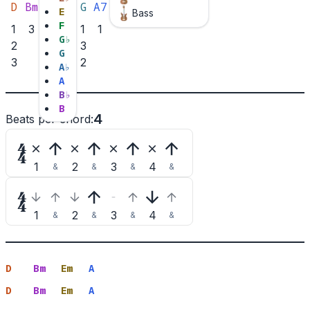
D
Bm
Em
A
G
A7
E
Bass
F
1
3
3
2
1
1
G
♭
2
2
1
3
G
3
1
2
A
♭
A
B
♭
B
4
Beats per chord
:

1
2
3
4
&
&
&
&

1
2
3
4
&
&
&
&
D
Bm
Em
A
D
Bm
Em
A