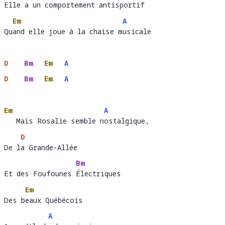
Elle a un comportement antisportif 
Elle a un comportement 
antisportif
Em
A
Quand elle joue à la chaise musicale
Qu
and elle joue à la chaise m
u
D
Bm
Em
A
D
Bm
Em
A
Em
A
   Mais Rosalie semble nostalgique, 
   Mais Rosalie semble n
ostalgique,   
D
De la Grande-Allée 
De l
a Grande-Allée 
Bm
Et des Foufounes Électriques
Et des Foufounes 
Él
Em
Des beaux Québécois 
Des b
eaux Québécois
A