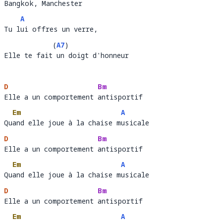
Bangkok, Manchester
B
a
A
Tu lui offres un verre, 
Tu l
ui offres un verre
(
A7
)
Elle te fait un doigt d'honneur
Elle te fait
un 
D
Bm
Elle a un comportement antisportif 
Elle a un comportement 
antisportif
Em
A
Quand elle joue à la chaise musicale
Qu
and elle joue à la chaise m
u
D
Bm
Elle a un comportement antisportif 
Elle a un comportement 
antisportif
Em
A
Quand elle joue à la chaise musicale
Qu
and elle joue à la chaise m
u
D
Bm
Elle a un comportement antisportif 
Elle a un comportement 
antisportif
Em
A