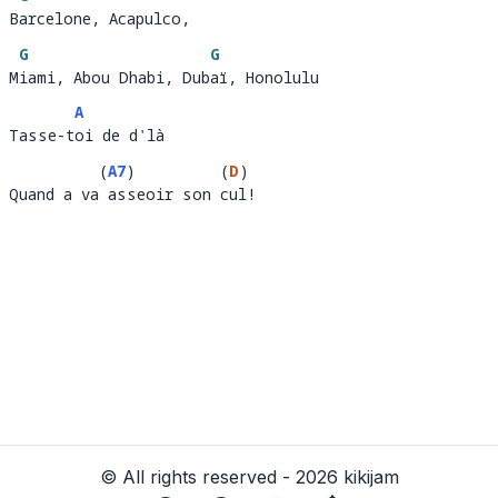
Barcelone, Acapulco, 
B
a
G
G
Miami, Abou Dhabi, Dubaï, Honolulu
M
iami, Abou Dhabi, Dub
a
A
Tasse-toi de d'là 
Tasse-t
oi de d'là 
(
A7
)
(
D
)
Quand a va asseoir son cul!
Quand a va
ass
eoir son 
ul
© All rights reserved - 2026 kikijam