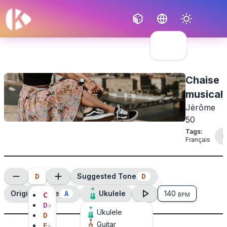
Français
English
Chaise
musical
Jérôme
50
Tags
:
Français
D
D
Suggested Tone
A
Original Tone
Ukulele
140
C
BPM
D
♭
Ukulele
D
Guitar
E
♭