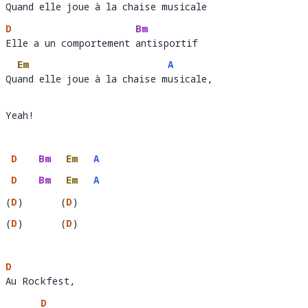
Quand elle joue à la chaise musicale
Qu
and elle joue à la chaise m
u
D
Bm
Elle a un comportement antisportif 
Elle a un comportement 
antisportif
Em
A
Quand elle joue à la chaise musicale, 
Qu
and elle joue à la chaise m
u
Yeah!
D
Bm
Em
A
D
Bm
Em
A
(
D
)
(
D
)
(
D
)
(
D
)
D
Au Rockfest, 
Au Rockfest,
D