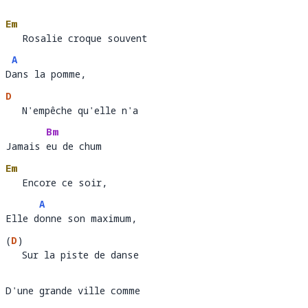
Em
   Rosalie croque souvent 
   Rosalie croque souvent        
A
Dans la pomme,  
D
ans l
D
   N'empêche qu'elle n'a 
   N'empêche qu'elle n'
Bm
Jamais eu de chum
Jamais 
eu
Em
   Encore ce soir, 
   Encore ce soir,            
A
Elle donne son maximum,  
Elle d
onne
(
D
)
   Sur la piste de danse 
Sur la piste de danse  
D'une grande ville comme