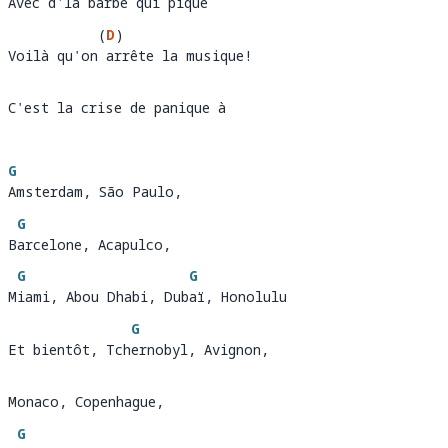
Avec d'la barbe qui pique
Avec d'la b
a
(
D
)
Voilà qu'on arrête la musique! 
Voilà qu'on
ar
C'est la crise de panique à
C'est 
G
Amsterdam, São Paulo, 
Amsterdam, São Paulo,
G
Barcelone, Acapulco, 
B
a
G
G
Miami, Abou Dhabi, Dubaï, Honolulu
M
iami, Abou Dhabi, Dub
a
G
Et bientôt, Tchernobyl, Avignon, 
Et bientôt, Tch
ernobyl, Avignon,                      
Monaco, Copenhague, 
G