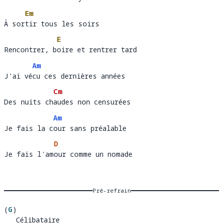
Em
À sortir tous les soirs
À sor
ti
E
Rencontrer, boire et rentrer tard
Rencontrer, b
o
Am
J'ai vécu ces dernières années
J'ai vé
cu
Cm
Des nuits chaudes non censurées
Des nuits ch
au
Am
Je fais la cour sans préalable
Je fais la c
ou
D
Je fais l'amour comme un nomade
Je fais l'am
o
Pré-refrain
(
G
)
   Célibataire