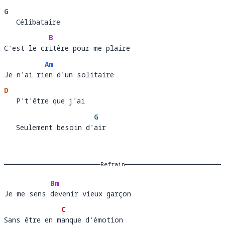
G
   Célibataire
B
C'est le critère pour me plaire
C'est le cr
i
Am
Je n'ai rien d'un solitaire
Je n'ai ri
en
D
   P't'être que j'ai 
   P't'être que j'ai  
G
   Seulement besoin d'air 
   Seulement besoin d'
a
Refrain
Bm
Je me sens devenir vieux garçon 
Je me sens 
de
C
Sans être en manque d'émotion
Sans être en m
a