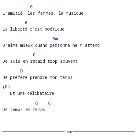
G
L'amitié, les femmes, la musique
L'amitié, l
e
G
La liberté c'est poétique
La libert
é
Bm
J'aime mieux quand personne ne m'attend
J'aime mieux quand p
er
C
Je suis en retard trop souvent
Je suis en r
e
D
Je préfère prendre mon temps
Je préf
è
(
D
)
   Et une célibataire 
Et une célibataire
G
G
De temps en temps
De temps en t
emps 
Pont