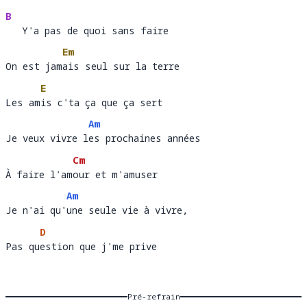
B
   Y'a pas de quoi sans faire
Em
On est jamais seul sur la terre
On est jam
ai
E
Les amis c'ta ça que ça sert
Les am
i
Am
Je veux vivre les prochaines années
Je veux vivre l
es
Cm
À faire l'amour et m'amuser
À faire l'am
ou
Am
Je n'ai qu'une seule vie à vivre,
Je n'ai qu'
un
D
Pas question que j'me prive
Pas qu
e
Pré-refrain