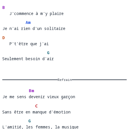
B
   J'commence à m'y plaire
Am
Je n'ai rien d'un solitaire
Je n'ai ri
en
D
   P't'être que j'ai 
   P't'être que j'ai 
G
Seulement besoin d'air
Seulement besoin d'
a
Refrain
Bm
Je me sens devenir vieux garçon 
Je me sens 
de
C
Sans être en manque d'émotion
Sans être en m
a
G
L'amitié, les femmes, la musique
L'amitié, l
e