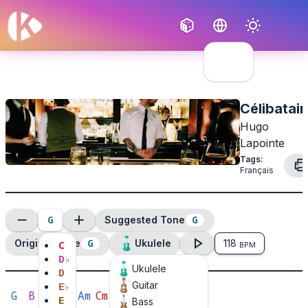
Français
English
Célibatair
Hugo
Lapointe
Tags
:
Français
G
G
Suggested Tone
G
Original Tone
Ukulele
118
C
BPM
D
♭
Ukulele
D
Guitar
E
♭
G
B
Em
E
Am
Cm
D
Bm
C
E
Bass