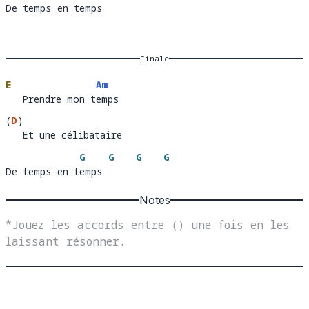
De temps en temps
De temps en t
emp
Finale
E
Am
   Prendre mon temps
   Prendre mon t
em
(
D
)
   Et une célibataire 
Et une célibataire
G
G
G
G
De temps en temps
De temps en t
emps 
Notes
*Jouez les accords entre () une fois en les 
laissant résonner.