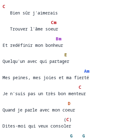
C
   Bien sûr j'aimerais 
   Bien sûr j'aimerais 
Cm
   Trouver l'âme soeur
   Trouver l'âme so
eu
Bm
Et redéfinir mon bonheur
Et redéfinir mon bonh
eu
E
Quelqu'un avec qui partager
Quelqu'un avec qui partag
e
Am
Mes peines, mes joies et ma fierté
Mes peines, mes joies et ma fier
té
C
Je n'suis pas un très bon menteur
Je n'suis pas un très bon ment
e
D
Quand je parle avec mon coeur
Quand je parle avec mon co
e
(
C
)
Dites-moi qui veux consoler
Dites-moi qui veux conso
er
G
G