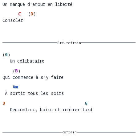
Un manque d'amour en liberté
Un manque d'amour en libert
é    
C
(
D
)
Consoler
Consol
er  
Pré-refrain
(
G
)
   Un célibataire
(
B
)
Qui commence à s'y faire
Qui 
om
Am
 À sortir tous les soirs
 À s
or
D
G
   Rencontrer, boire et rentrer tard
   Rencontrer, boire et rentrer t
a
Refrain