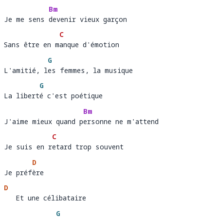
Bm
Je me sens devenir vieux garçon 
Je me sens 
de
C
Sans être en manque d'émotion
Sans être en m
a
G
L'amitié, les femmes, la musique
L'amitié, l
e
G
La liberté c'est poétique
La libert
é
Bm
J'aime mieux quand personne ne m'attend
J'aime mieux quand p
er
C
Je suis en retard trop souvent
Je suis en r
e
D
Je préfère 
Je préf
è
D
   Et une célibataire 
   Et une célibatai
G