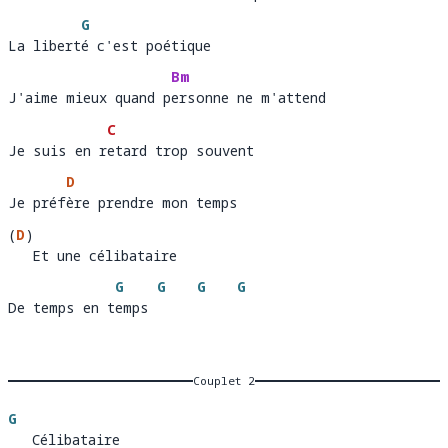
G
La liberté c'est poétique
La libert
é
Bm
J'aime mieux quand personne ne m'attend
J'aime mieux quand p
er
C
Je suis en retard trop souvent
Je suis en r
e
D
Je préfère prendre mon temps
Je préf
è
(
D
)
   Et une célibataire 
Et une célibataire
G
G
G
G
De temps en temps
De temps en t
emps 
Couplet 2
G
   Célibataire