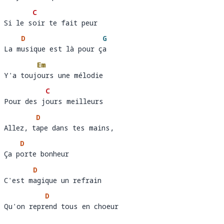
C
Si le soir te fait peur
Si le s
o
D
G
La musique est là pour ça
La m
usique est là pour ç
a
Em
Y'a toujours une mélodie 
Y'a touj
ours une mélodie    
C
Pour des jours meilleurs
Pour des j
o
D
Allez, tape dans tes mains, 
Allez, t
a
D
Ça porte bonheur
Ça p
o
D
C'est magique un refrain 
C'est m
a
D
Qu'on reprend tous en choeur
Qu'on repr
e