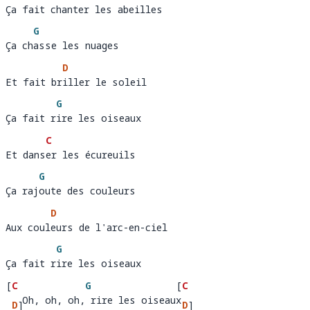
Ça fait chanter les abeilles
Ça fait ch
a
G
Ça chasse les nuages 
Ça ch
asse les nuages
D
Et fait briller le soleil
Et fait br
i
G
Ça fait rire les oiseaux 
Ça fait r
ire les oiseaux
C
Et danser les écureuils
Et dans
e
G
Ça rajoute des couleurs 
Ça raj
oute des couleurs
D
Aux couleurs de l'arc-en-ciel
Aux coul
e
G
Ça fait rire les oiseaux 
Ça fait r
ire les oiseaux
[
C
G
[
C
   Oh, oh, oh, rire les oiseaux
  Oh, 
D
]
, oh, r
ire les oiseaux 
D
]