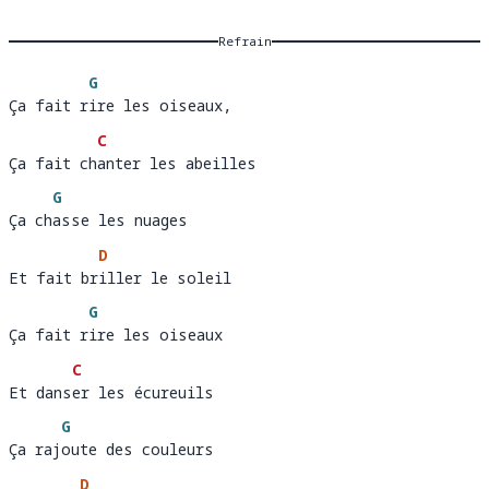
Refrain
G
Ça fait rire les oiseaux, 
Ça fait r
ire les oiseaux,
C
Ça fait chanter les abeilles
Ça fait ch
a
G
Ça chasse les nuages 
Ça ch
asse les nuages
D
Et fait briller le soleil
Et fait br
i
G
Ça fait rire les oiseaux 
Ça fait r
ire les oiseaux
C
Et danser les écureuils
Et dans
e
G
Ça rajoute des couleurs 
Ça raj
oute des couleurs
D