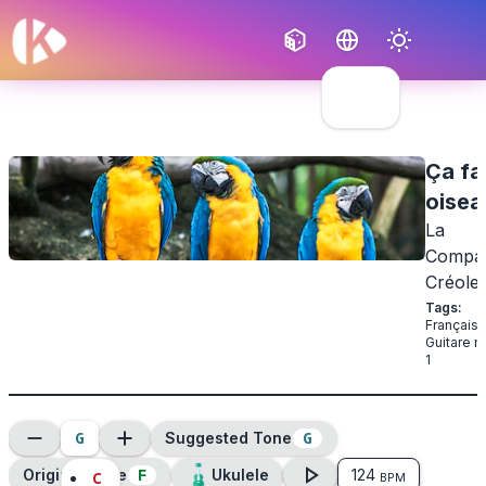
Français
English
Ça fai
oisea
La
Compa
Créole
Tags
:
Français
,
Guitare n
1
G
G
Suggested Tone
F
Original Tone
Ukulele
124
C
BPM