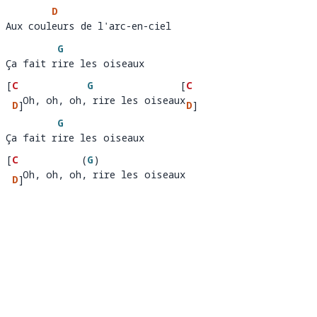
D
Aux couleurs de l'arc-en-ciel
Aux coul
e
G
Ça fait rire les oiseaux 
Ça fait r
ire les oiseaux
[
C
G
[
C
   Oh, oh, oh, rire les oiseaux
  Oh, 
D
]
, oh, r
ire les oiseaux 
D
]
G
oh
Ça fait rire les oiseaux 
Ça fait r
ire les oiseaux
[
C
(
G
)
   Oh, oh, oh, rire les oiseaux
  Oh, 
D
]
, oh, 
ir
e les oiseaux 
oh