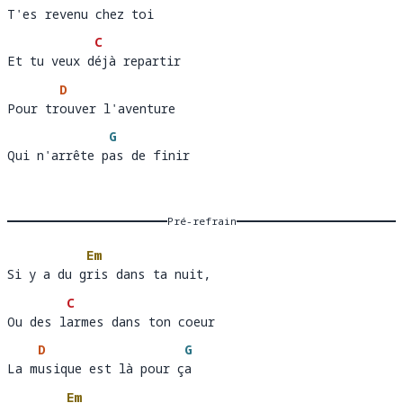
T'es revenu chez toi 
T'es r
evenu chez toi 
C
Et tu veux déjà repartir
Et tu veux d
é
D
Pour trouver l'aventure 
Pour tr
ouver l'aventur
G
Qui n'arrête pas de finir
Qui n'arrête p
a
Pré-refrain
Em
Si y a du gris dans ta nuit, 
Si y a du g
ris dans ta nuit
C
Ou des larmes dans ton coeur
Ou des l
a
D
G
La musique est là pour ça
La m
usique est là pour ç
a
Em