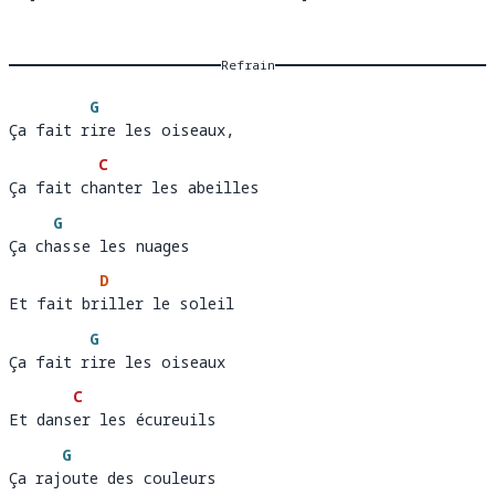
oh
Refrain
G
Ça fait rire les oiseaux, 
Ça fait r
ire les oiseaux,
C
Ça fait chanter les abeilles
Ça fait ch
a
G
Ça chasse les nuages 
Ça ch
asse les nuages
D
Et fait briller le soleil
Et fait br
i
G
Ça fait rire les oiseaux 
Ça fait r
ire les oiseaux
C
Et danser les écureuils
Et dans
e
G
Ça rajoute des couleurs 
Ça raj
oute des couleurs