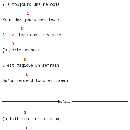
Y'a toujours une mélodie 
Y'a touj
ours une mélodie   
C
Pour des jours meilleurs
Pour des j
o
D
Allez, tape dans tes mains, 
Allez, t
a
D
Ça porte bonheur
Ça p
o
D
C'est magique un refrain 
C'est mag
i
D
Qu'on reprend tous en choeur
Qu'on repr
e
Refrain
G
Ça fait rire les oiseaux, 
Ça fait r
ire les oiseaux,
C