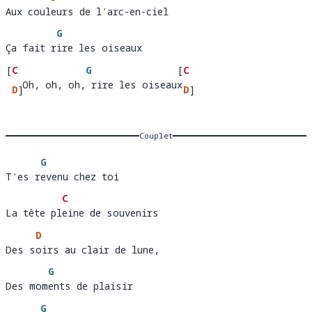
Aux couleurs de l'arc-en-ciel
Aux coul
e
G
Ça fait rire les oiseaux 
Ça fait r
ire les oiseaux
[
C
G
[
C
   Oh, oh, oh, rire les oiseaux
  Oh, 
D
]
, oh, r
ire les oiseaux 
D
]
oh
Couplet
G
T'es revenu chez toi 
T'es r
evenu chez toi 
C
La tête pleine de souvenirs
La tête pl
e
D
Des soirs au clair de lune, 
Des s
oirs au clair de lune
G
Des moments de plaisir
Des mom
e
G