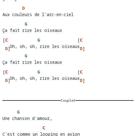
Ça raj
oute des couleurs
D
Aux couleurs de l'arc-en-ciel
Aux coul
e
G
Ça fait rire les oiseaux 
Ça fait r
ire les oiseaux
[
C
G
[
C
   Oh, oh, oh, rire les oiseaux
  Oh, 
D
]
, oh, r
ire les oiseaux 
D
]
G
oh
Ça fait rire les oiseaux 
Ça fait r
ire les oiseaux    
[
C
G
[
C
   Oh, oh, oh, rire les oiseaux
  Oh, 
D
]
, oh, r
ire les oiseaux 
D
]
oh
Couplet
G
Une chanson d'amour, 
Une ch
anson d'amour,
C
C'est comme un looping en avion