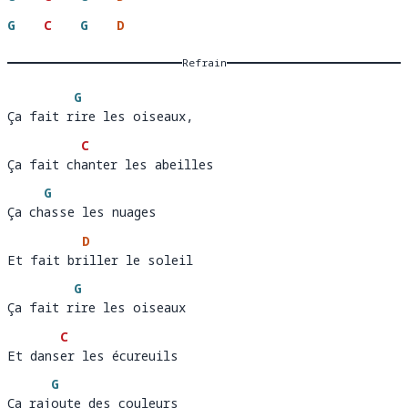
G
C
G
D
Refrain
G
Ça fait rire les oiseaux, 
Ça fait r
ire les oiseaux,
C
Ça fait chanter les abeilles
Ça fait ch
a
G
Ça chasse les nuages 
Ça ch
asse les nuages
D
Et fait briller le soleil
Et fait br
i
G
Ça fait rire les oiseaux 
Ça fait r
ire les oiseaux
C
Et danser les écureuils
Et dans
e
G
Ça rajoute des couleurs 