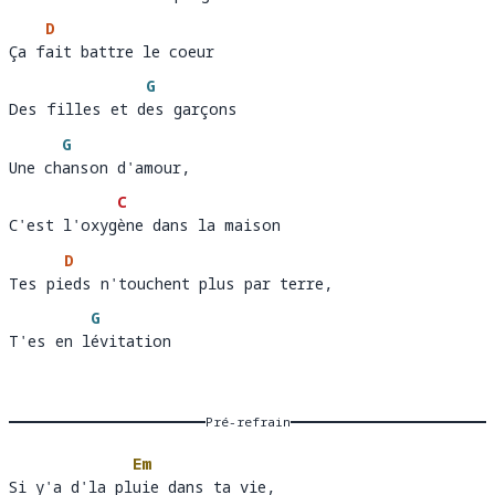
C'est comme un l
o
D
Ça fait battre le coeur 
Ça f
ait battre le coeur
G
Des filles et des garçons
Des filles et d
e
G
Une chanson d'amour, 
Une ch
anson d'amour
C
C'est l'oxygène dans la maison
C'est l'oxyg
è
D
Tes pieds n'touchent plus par terre, 
Tes pi
eds n'touchent plus par terre
G
T'es en lévitation
T'es en l
é
Pré-refrain
Em
Si y'a d'la pluie dans ta vie, 
Si y'a d'la pl
uie dans 