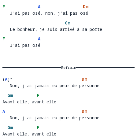
F
A
Dm
   J'ai pas osé, non, j'ai pas osé
   J'ai pas os
é, non, j'ai pas o
sé
Gm
   Le bonheur, je suis arrivé à sa porte
   Le bonheur, je suis ar
ri
F
A
   J'ai pas osé
   J'ai pas os
é
Refrain
(
A
)
*                            
Dm
   Non, j'ai jamais eu peur de personne
Non, j'ai jamais eu peur de p
er
Gm
F
Avant elle, avant elle
Av
ant elle, av
ant el
A
Dm
   Non, j'ai jamais eu peur de personne
   Non, j'ai jamais eu peur de p
er
Gm
F
Avant elle, avant elle
Av
ant elle, av
ant ell