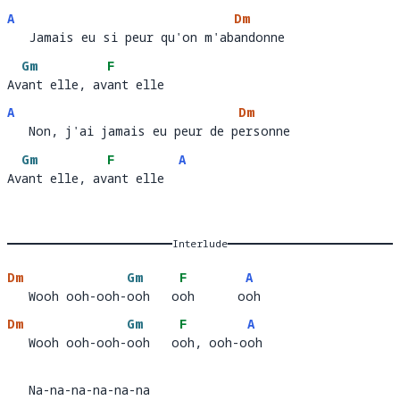
A
Dm
   Jamais eu si peur qu'on m'abandonne
   Jamais eu si peur qu'on m'ab
an
Gm
F
Avant elle, avant elle
Av
ant elle, av
ant elle 
A
Dm
   Non, j'ai jamais eu peur de personne
   Non, j'ai jamais eu peur de p
er
Gm
F
A
Avant elle, avant elle
Av
ant elle, av
ant elle  
Interlude
Dm
Gm
F
A
   Wooh ooh-ooh-ooh   ooh      ooh
   Wooh ooh-ooh-
ooh   o
oh      o
o
Dm
Gm
F
A
   Wooh ooh-ooh-ooh   ooh, ooh-ooh
   Wooh ooh-ooh-
ooh   o
oh, ooh-o
o
   Na-na-na-na-na-na