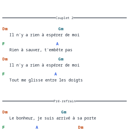
Couplet 2
Dm
Gm
   Il n'y a rien à espérer de moi
   Il n'y a rien à espér
er
F
A
   Rien à sauver, t'embête pas
   Rien à sauver, t'emb
ê
Dm
Gm
   Il n'y a rien à espérer de moi
   Il n'y a rien à espér
er
F
A
   Tout me glisse entre les doigts
   Tout me glisse entr
e
Pré-refrain
Dm
Gm
   Le bonheur, je suis arrivé à sa porte
   Le bonheur, je suis ar
ri
F
A
Dm